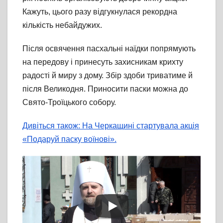
Кажуть, цього разу відгукнулася рекордна
кількість небайдужих.
Після освячення пасхальні наїдки попрямують
на передову і принесуть захисникам крихту
радості й миру з дому. Збір здоби триватиме й
після Великодня. Приносити паски можна до
Свято-Троїцького собору.
Дивіться також: На Черкащині стартувала акція
«Подаруй паску воїнові».