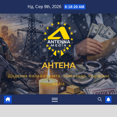
Перейти
Нд. Сер 9th, 2026
8:18:21 AM
до
вмісту
АНТЕНА
Щоденна онлайн газета, телеканал, соціальні
медіа