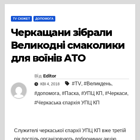
TV СЮЖЕТ
ДОПОМОГА
Черкащани зібрали
Великодні смаколики
для воїнів АТО
Від
Editor
#TV
,
#Великдень
,
КВІ 4, 2018
#допомога
,
#Паска
,
#УПЦ КП
,
#Черкаси
,
#Черкаська єпархія УПЦ КП
Служителі черкаської єпархії УПЦ КП вже третій
рік поспіль організовують доброчинну акцію.