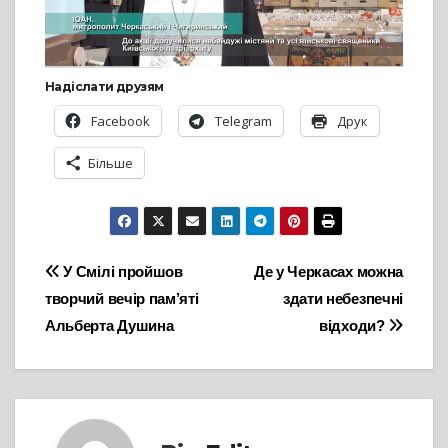
Надіслати друзям
Facebook
Telegram
Друк
Більше
Навігація
У Смілі пройшов
Де у Черкасах можна
творчий вечір пам’яті
здати небезпечні
записів
Альберта Душина
відходи?