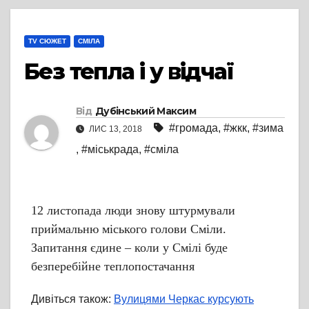
TV СЮЖЕТ
СМІЛА
Без тепла і у відчаї
Від
Дубінський Максим
#громада
,
#жкк
,
#зима
ЛИС 13, 2018
,
#міськрада
,
#сміла
12 листопада люди знову штурмували
приймальню міського голови Сміли.
Запитання єдине – коли у Смілі буде
безперебійне теплопостачання
Дивіться також:
Вулицями Черкас курсують