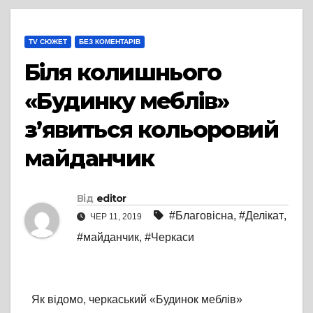
TV СЮЖЕТ
БЕЗ КОМЕНТАРІВ
Біля колишнього
«Будинку меблів»
з’явиться кольоровий
майданчик
Від
editor
#Благовісна
,
#Делікат
,
ЧЕР 11, 2019
#майданчик
,
#Черкаси
Як відомо, черкаський «Будинок меблів»