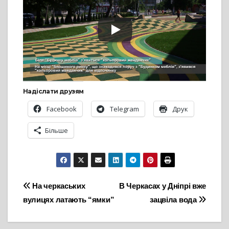
Надіслати друзям
Facebook
Telegram
Друк
Більше
Навігація
На черкаських
В Черкасах у Дніпрі вже
вулицях латають “ямки”
зацвіла вода
записів