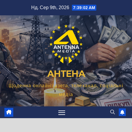
Перейти
Нд. Сер 9th, 2026
7:39:03 AM
до
вмісту
АНТЕНА
Щоденна онлайн газета, телеканал, соціальні
медіа