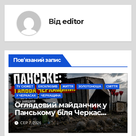
Від
editor
Пов’язаний запис
TV СЮЖЕТ
ЕКСКЛЮЗИВ
ЖИТТЯ
ЗОЛОТОНОША
СМІТТЯ
У ЧЕРКАСАХ
ЧЕРКАЩИНА
Оглядовий майданчик у
Панському біля Черкас
перетворився на занедбане
СЕР 7, 2026
сміттєзвалище