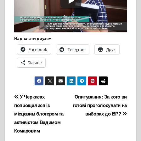
Надіслати друзям
Facebook
Telegram
Друк
Більше
Навігація
У Черкасах
Опитування: За кого ви
попрощалися із
готові проголосувати на
записів
місцевим блогером та
виборах до ВР?
активістом Вадимом
Комаровим