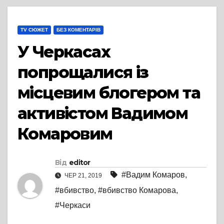
TV СЮЖЕТ
БЕЗ КОМЕНТАРІВ
У Черкасах
попрощалися із
місцевим блогером та
активістом Вадимом
Комаровим
Від
editor
#Вадим Комаров
,
ЧЕР 21, 2019
#вбивство
,
#вбивство Комарова
,
#Черкаси