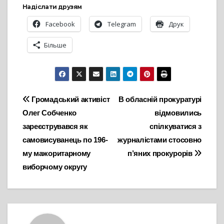
Надіслати друзям
Facebook
Telegram
Друк
Більше
Навігація
Громадський активіст
В обласній прокуратурі
Олег Собченко
відмовились
записів
зареєструвався як
спілкуватися з
самовисуванець по 196-
журналістами стосовно
му мажоритарному
п’яних прокурорів
виборчому округу