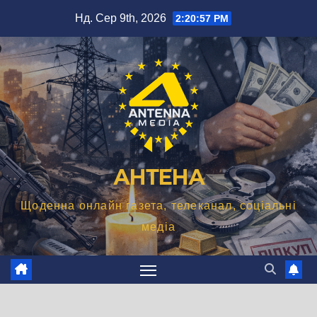
Перейти
Нд. Сер 9th, 2026
2:20:58 PM
до
вмісту
АНТЕНА
Щоденна онлайн газета, телеканал, соціальні
медіа