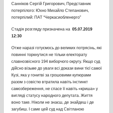
Санніков Сергій Григорович, Представник
потерпілого: Юхно Михайло Степанович,
потерпілий: ПАТ “Черкасиобленерго”
Стадія розгляду призначена на
05.07.2019
12:30
Отже наразі готуємось до великих потрясінь, які
повинні торкнутися не тільки електорату
славнозвісного 194 виборчого округу. Якщо суд
дійсно візьме до уваги всі докази вини тієї самої
Кузі, яка у гонитві за грошовими купюрами
разом з совістю втратила навіть інстинкт
самозбереження, не спасе її навіть «криша» у
вигляді статусу народного депутата. Життя
воно таке. Ніколи не знаєш, де знайдеш і де
загубиш. І саме цей суд над Світланою