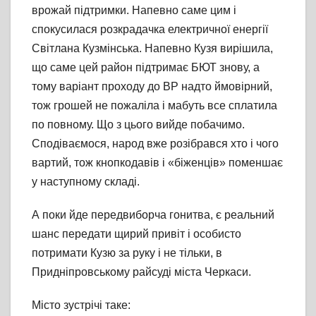
врожай підтримки. Напевно саме цим і
спокусилася розкрадачка електричної енергії
Світлана Кузмінська. Напевно Кузя вирішила,
що саме цей район підтримає БЮТ знову, а
тому варіант проходу до ВР надто ймовірний,
тож грошей не пожаліла і мабуть все сплатила
по повному. Що з цього вийде побачимо.
Сподіваємося, народ вже розібрався хто і чого
вартий, тож кнопкодавів і «біженців» поменшає
у наступному складі.
А поки йде передвиборча гонитва, є реальний
шанс передати щирий привіт і особисто
потримати Кузю за руку і не тільки, в
Придніпровському райсуді міста Черкаси.
Місто зустрічі таке: