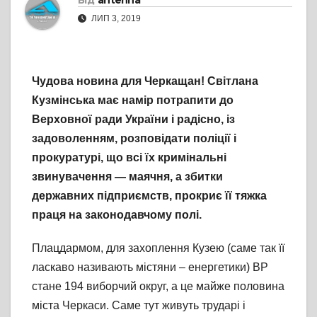
Від
antenna
ЛИП 3, 2019
Чудова новина для Черкащан! Світлана
Кузмінська має намір потрапити до
Верховної ради України і радісно, із
задоволенням, розповідати поліції і
прокуратурі, що всі їх кримінальні
звинувачення — маячня, а збитки
державних підприємств, прокриє її тяжка
праця на законодавчому полі.
Плацдармом, для захоплення Кузею (саме так її
ласкаво називають містяни – енергетики) ВР
стане 194 виборчий округ, а це майже половина
міста Черкаси. Саме тут живуть трударі і