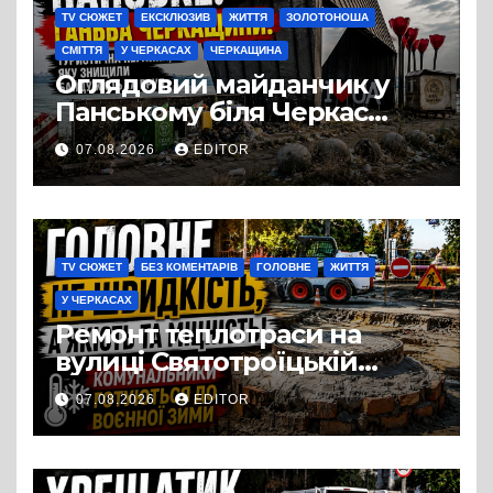
TV СЮЖЕТ
ЕКСКЛЮЗИВ
ЖИТТЯ
ЗОЛОТОНОША
СМІТТЯ
У ЧЕРКАСАХ
ЧЕРКАЩИНА
Оглядовий майданчик у
Панському біля Черкас
перетворився на занедбане
07.08.2026
EDITOR
сміттєзвалище
TV СЮЖЕТ
БЕЗ КОМЕНТАРІВ
ГОЛОВНЕ
ЖИТТЯ
У ЧЕРКАСАХ
Ремонт теплотраси на
вулиці Святотроїцькій
затягнувся порівняно із
07.08.2026
EDITOR
запланованими термінами.
Вулицю досі не відкрили
для руху