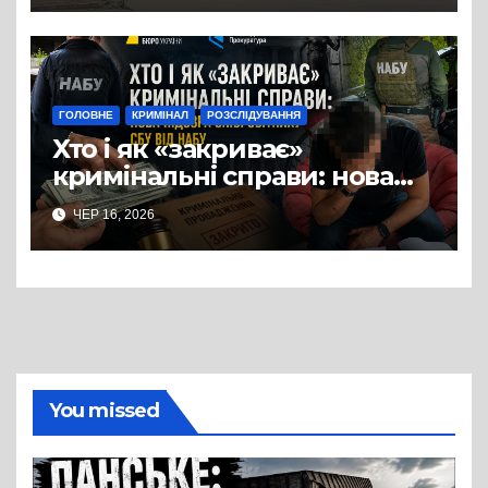
народу
ГОЛОВНЕ
КРИМІНАЛ
РОЗСЛІДУВАННЯ
Хто і як «закриває»
кримінальні справи: нова
підозра співробітнику СБУ
ЧЕР 16, 2026
від НАБУ
You missed