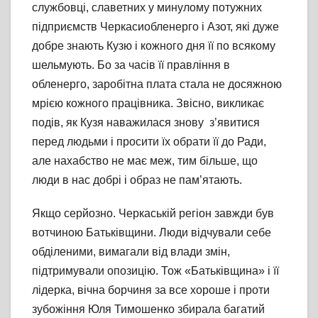
службовці, славетних у минулому потужних
підприємств Черкасиобленерго і Азот, які дуже
добре знають Кузю і кожного дня її по всякому
шельмують. Бо за часів її правління в
обленерго, заробітна плата стала не досяжною
мрією кожного працівника. Звісно, викликає
подів, як Кузя наважилася знову з’явитися
перед людьми і просити їх обрати її до Ради,
але нахабство не має меж, тим більше, що
люди в нас добрі і образ не пам’ятають.
Якщо серйозно. Черкаській регіон завжди був
вотчиною Батьківщини. Люди відчували себе
обділеними, вимагали від влади змін,
підтримували опозицію. Тож «Батьківщина» і її
лідерка, вічна борчиня за все хороше і проти
зубожіння Юля Тимошенко збирала багатий