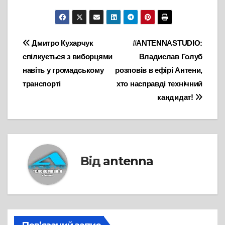
Навігація
Дмитро Кухарчук
#ANTENNASTUDIО:
спілкується з виборцями
Владислав Голуб
записів
навіть у громадському
розповів в ефірі Антени,
транспорті
хто насправді технічний
кандидат!
Від
antenna