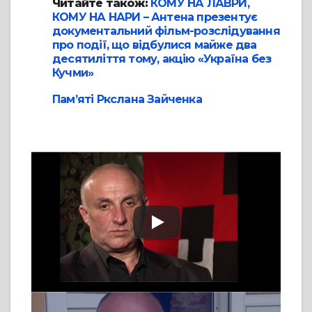
Читайте також:
КОМУ НА ЛАВРИ,
КОМУ НА НАРИ – Антена презентує
документальний фільм-розслідування
про події, що відбулися майже два
десятиліття тому, акцію «Україна без
Кучми»
Пам’яті Ркслана Зайченка