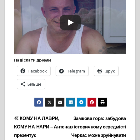
Надіслати друзям
Facebook
Telegram
Друк
Більше
Навігація
КОМУ НА ЛАВРИ,
Замкова гора: забудова
КОМУ НА НАРИ – Антена
в історичному середмісті
записів
презентує
Черкас може зруйнувати