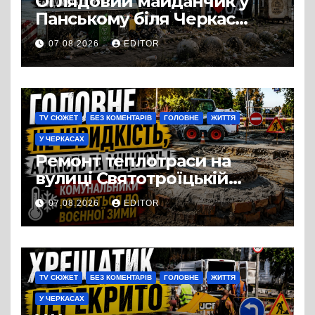
Оглядовий майданчик у
Панському біля Черкас
перетворився на занедбане
07.08.2026
EDITOR
сміттєзвалище
TV СЮЖЕТ
БЕЗ КОМЕНТАРІВ
ГОЛОВНЕ
ЖИТТЯ
У ЧЕРКАСАХ
Ремонт теплотраси на
вулиці Святотроїцькій
затягнувся порівняно із
07.08.2026
EDITOR
запланованими термінами.
Вулицю досі не відкрили
для руху
TV СЮЖЕТ
БЕЗ КОМЕНТАРІВ
ГОЛОВНЕ
ЖИТТЯ
У ЧЕРКАСАХ