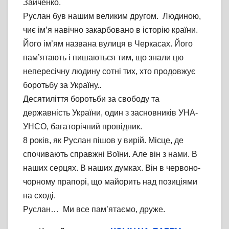
Зайченко.
Руслан був нашим великим другом. Людиною,
чиє ім’я навічно закарбовано в історію країни.
Його ім’ям названа вулиця в Черкасах. Його
пам’ятають і пишаються тим, що знали цю
непересічну людину сотні тих, хто продовжує
боротьбу за Україну..
Десятиліття боротьби за свободу та
державність України, один з засновників УНА-
УНСО, багаторічний провідник.
8 років, як Руслан пішов у вирій. Місце, де
спочивають справжні Воїни. Але він з нами. В
наших серцях. В наших думках. Він в червоно-
чорному прапорі, що майорить над позиціями
на сході.
Руслан… Ми все пам’ятаємо, друже.