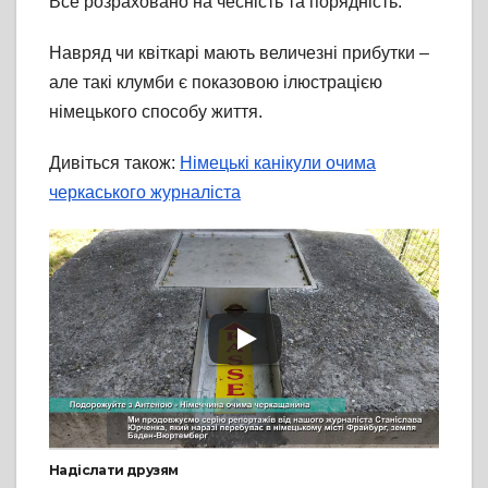
Все розраховано на чесність та порядність.
Навряд чи квіткарі мають величезні прибутки –
але такі клумби є показовою ілюстрацією
німецького способу життя.
Дивіться також:
Німецькі канікули очима
черкаського журналіста
Надіслати друзям