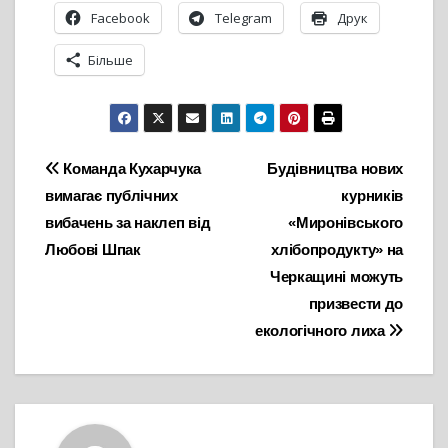
Facebook
Telegram
Друк
Більше
Навігація
Команда Кухарчука
Будівництва нових
вимагає публічних
курників
записів
вибачень за наклеп від
«Миронівського
Любові Шпак
хлібопродукту» на
Черкащині можуть
призвести до
екологічного лиха