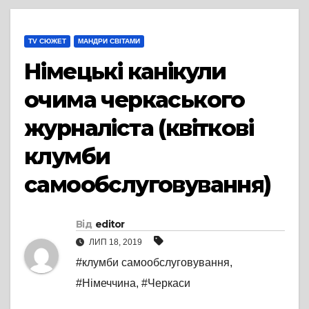
TV СЮЖЕТ
МАНДРИ СВІТАМИ
Німецькі канікули
очима черкаського
журналіста (квіткові
клумби
самообслуговування)
Від
editor
ЛИП 18, 2019
#клумби самообслуговування
,
#Німеччина
,
#Черкаси