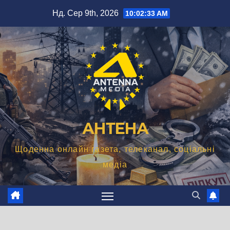
Перейти
Нд. Сер 9th, 2026
10:02:34 AM
до
вмісту
АНТЕНА
Щоденна онлайн газета, телеканал, соціальні
медіа