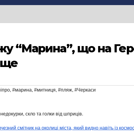
у “Марина”, що на Гер
ище
іпро
,
#марина
,
#митниця
,
#пляж
,
#Черкаси
едокурки, скло та голки від шприців.
езний смітник на околиці міста, який видно навіть із космо