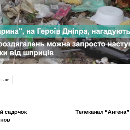
ільше
ий садочок
Телеканал “Антена”
онов