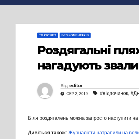
TV СЮЖЕТ
БЕЗ КОМЕНТАРІВ
Роздягальні пляж
нагадують звал
Від
editor
#відпочинок
,
#Дн
СЕР 2, 2019
Біля роздягалень можна запросто наступити на н
Дивіться також:
Журналісти натрапили на велич