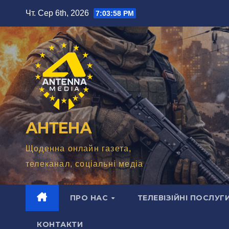
Перейти
Чт. Сер 6th, 2026
7:04:00 PM
до
вмісту
АНТЕНА
Щоденна онлайн газета,
телеканал, соціальні медіа
ПРО НАС
ТЕЛЕВІЗІЙНІ ПОСЛУГ
КОНТАКТИ