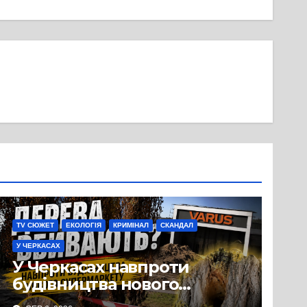
TV СЮЖЕТ
ЕКОЛОГІЯ
КРИМІНАЛ
СКАНДАЛ
У ЧЕРКАСАХ
У Черкасах навпроти
будівництва нового
супермаркету VARUS на