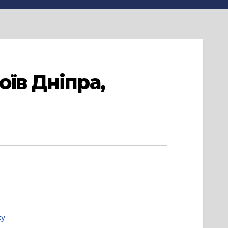
оїв Дніпра,
су