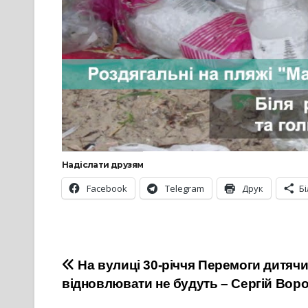
Надіслати друзям
Facebook
Telegram
Друк
Б
Навігація
На вулиці 30-річчя Перемоги дитяч
відновлювати не будуть – Сергій Вор
записів