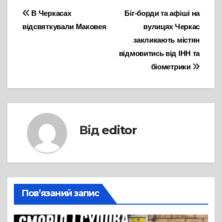
Навігація
В Черкасах
Біг-борди та афіші на
відсвяткували Маковея
вулицях Черкас
записів
закликають містян
відмовитись від ІНН та
біометрики
Від
editor
Пов’язаний запис