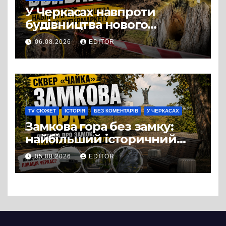
У Черкасах навпроти
будівництва нового
супермаркету VARUS на
06.08.2026
EDITOR
проспекті Перемоги всохли
дерева. І це навряд чи
можна назвати
випадковістю
TV СЮЖЕТ
ІСТОРІЯ
БЕЗ КОМЕНТАРІВ
У ЧЕРКАСАХ
Замкова гора без замку:
найбільший історичний
міф Черкас
05.08.2026
EDITOR