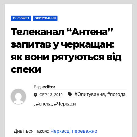
TV СЮЖЕТ
ОПИТУВАННЯ
Телеканал “Антена”
запитав у черкащан:
як вони рятуються від
спеки
Від
editor
#Опитування
,
#погода
СЕР 13, 2019
,
#спека
,
#Черкаси
Дивіться також:
Черкасці переважно