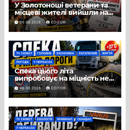
У Золотоноші ветерани та
місцеві жителі вийшли на
протест до стін
06.08.2026
EDITOR
підприємства ТОВ «Омега
Три», що займається
виробництвом м’яса птиці
TV СЮЖЕТ
ГОЛОВНЕ
ЕКОНОМІКА
ЕКСКЛЮЗИВ
ЖИТТЯ
ПОГОДА
У ЧЕРКАСАХ
Спека цього літа
випробовує на міцність не
лише людей, а й дороги
06.08.2026
EDITOR
Черкас
TV СЮЖЕТ
ЕКОЛОГІЯ
КРИМІНАЛ
СКАНДАЛ
У ЧЕРКАСАХ