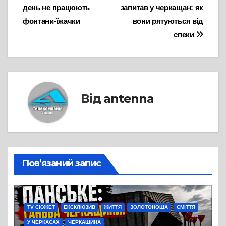
день не працюють
запитав у черкащан: як
записів
фонтани-їжачки
вони рятуються від
спеки
Від
antenna
Пов’язаний запис
TV СЮЖЕТ
ЕКСКЛЮЗИВ
ЖИТТЯ
ЗОЛОТОНОША
СМІТТЯ
У ЧЕРКАСАХ
ЧЕРКАЩИНА