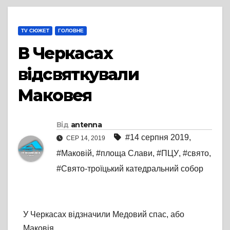
TV СЮЖЕТ
ГОЛОВНЕ
В Черкасах
відсвяткували
Маковея
Від
antenna
#14 серпня 2019
,
СЕР 14, 2019
#Маковій
,
#площа Слави
,
#ПЦУ
,
#свято
,
#Свято-троїцький катедральний собор
У Черкасах відзначили Медовий спас, або
Маковія.