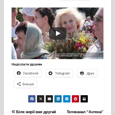
Надіслати друзям
Facebook
Telegram
Друк
Більше
Навігація
Біля мерії вже другий
Телеканал “Антена”