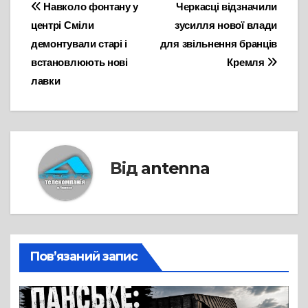
Навігація
Навколо фонтану у
Черкасці відзначили
центрі Сміли
зусилля нової влади
записів
демонтували старі і
для звільнення бранців
встановлюють нові
Кремля
лавки
Від
antenna
Пов’язаний запис