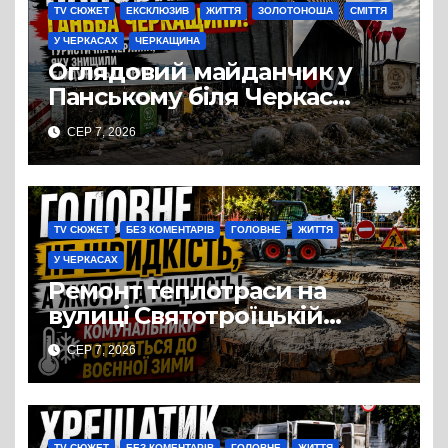
TV СЮЖЕТ
ЕКСКЛЮЗИВ
ЖИТТЯ
ЗОЛОТОНОША
СМІТТЯ
У ЧЕРКАСАХ
ЧЕРКАЩИНА
Оглядовий майданчик у
Панському біля Черкас
перетворився на занедбане
СЕР 7, 2026
сміттєзвалище
TV СЮЖЕТ
БЕЗ КОМЕНТАРІВ
ГОЛОВНЕ
ЖИТТЯ
У ЧЕРКАСАХ
Ремонт теплотраси на
вулиці Святотроїцькій
затягнувся порівняно із
СЕР 7, 2026
запланованими термінами.
Вулицю досі не відкрили
для руху
TV СЮЖЕТ
БЕЗ КОМЕНТАРІВ
ГОЛОВНЕ
ЖИТТЯ