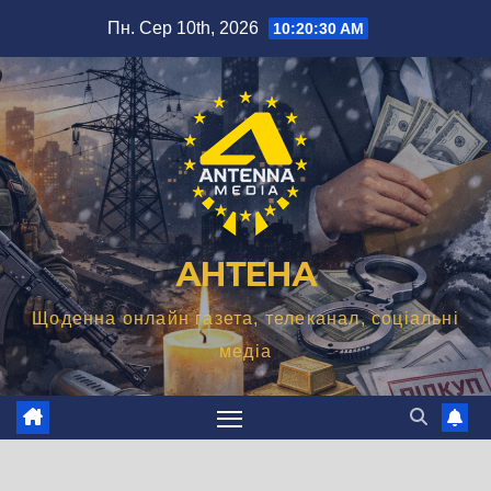
Перейти
Пн. Сер 10th, 2026
10:20:31 AM
до
вмісту
АНТЕНА
Щоденна онлайн газета, телеканал, соціальні
медіа