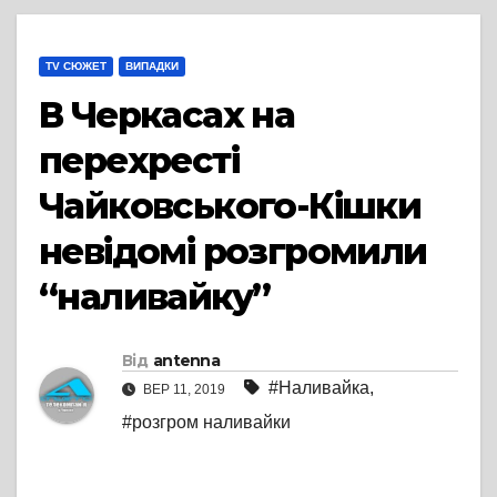
TV СЮЖЕТ
ВИПАДКИ
В Черкасах на
перехресті
Чайковського-Кішки
невідомі розгромили
“наливайку”
Від
antenna
#Наливайка
,
ВЕР 11, 2019
#розгром наливайки