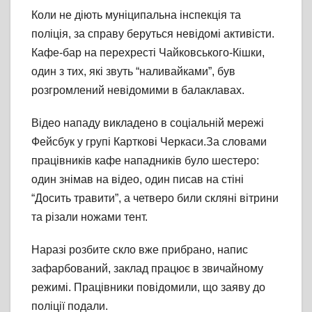
Коли не діють муніципальна інспекція та
поліція, за справу беруться невідомі активісти.
Кафе-бар на перехресті Чайковського-Кішки,
один з тих, які звуть “наливайками”, був
розгромлений невідомими в балаклавах.
Відео нападу викладено в соціальній мережі
Фейсбук у групі Карткові Черкаси.За словами
працівників кафе нападників було шестеро:
один знімав на відео, один писав на стіні
“Досить травити”, а четверо били скляні вітрини
та різали ножами тент.
Наразі розбите скло вже прибрано, напис
зафарбований, заклад працює в звичайному
режимі. Працівники повідомили, що заяву до
поліції подали.