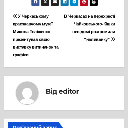
Навігація
У Черкаському
В Черкасах на перехресті
краєзнавчому музеї
Чайковського-Кішки
записів
Микола Теліженко
невідомі розгромили
презентував свою
“наливайку”
виставку витинанок та
графіки
Від
editor
Пов’язаний запис