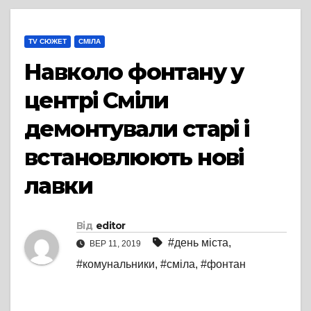
TV СЮЖЕТ
СМІЛА
Навколо фонтану у
центрі Сміли
демонтували старі і
встановлюють нові
лавки
Від
editor
#день міста
,
ВЕР 11, 2019
#комунальники
,
#сміла
,
#фонтан