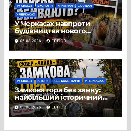
TV СЮЖЕТ
ЕКОЛОГІЯ
КРИМІНАЛ
СКАНДАЛ
У ЧЕРКАСАХ
У Черкасах навпроти
будівництва нового
супермаркету VARUS на
06.08.2026
EDITOR
проспекті Перемоги всохли
дерева. І це навряд чи
можна назвати
випадковістю
TV СЮЖЕТ
ІСТОРІЯ
БЕЗ КОМЕНТАРІВ
У ЧЕРКАСАХ
Замкова гора без замку:
найбільший історичний
міф Черкас
05.08.2026
EDITOR