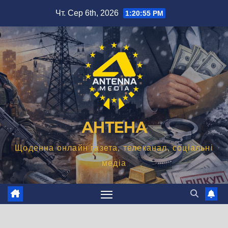
Перейти
Чт. Сер 6th, 2026
1:20:56 PM
до
вмісту
АНТЕНА
Щоденна онлайн газета, телеканал, соціальні
медіа