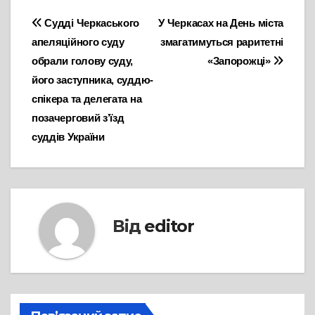
Навігація
Судді Черкаського
У Черкасах на День міста
апеляційного суду
змагатимуться раритетні
записів
обрали голову суду,
«Запорожці»
його заступника, суддю-
спікера та делегата на
позачерговий з’їзд
суддів України
Від
editor