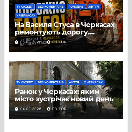
TV СЮЖЕТ
БЕЗ КОМЕНТАРІВ
ГОЛОВНЕ
ЖИТТЯ
У ЧЕРКАСАХ
На Василя Стуса в Черкасах
ремонтують дорогу.
Роботи ведуться на ділянці
05.08.2026
EDITOR
від провулка Івана Сірка до
вулиці Надпільної
TV СЮЖЕТ
БЕЗ КОМЕНТАРІВ
ЖИТТЯ
У ЧЕРКАСАХ
Ранок у Черкасах: яким
місто зустрічає новий день
04.08.2026
EDITOR