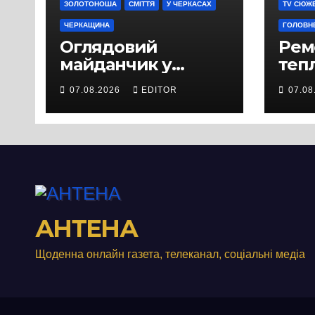
ЗОЛОТОНОША
СМІТТЯ
У ЧЕРКАСАХ
TV СЮЖ
ЧЕРКАЩИНА
ГОЛОВН
Оглядовий
Рем
майданчик у
теп
Панському біля
вул
07.08.2026
EDITOR
07.08
Черкас
Свя
перетворився на
зат
занедбане
порі
сміттєзвалище
зап
тер
Вул
від
АНТЕНА
Щоденна онлайн газета, телеканал, соціальні медіа