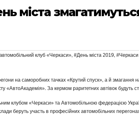
ень міста змагатимутьс
автомобільний клуб «Черкаси»
,
#День міста 2019
,
#Черкаси
егони на саморобних тачках «Крутий спуск», а й змагання 
кту «АвтоАкадемія». За кермом раритетних автівок будуть ст
им клубом «Черкаси» та Автомобільною федерацією України
клади беруть участь в професійних автомобільних перегона