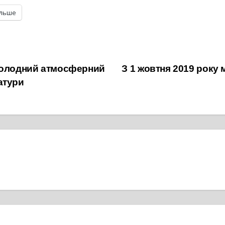
ільше
холодний атмосферний
З 1 жовтня 2019 року м
атури