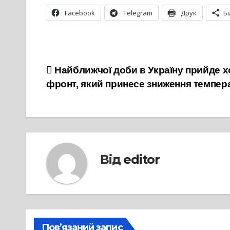
Facebook
Telegram
Друк
Б
Навігація
Найближчої доби в Україну прийде 
фронт, який принесе зниження темпер
записів
Від
editor
Пов’язаний запис