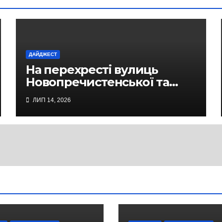
ДАЙДЖЕСТ
На перехресті вулиць
Новопречистенської та
Надпільної просів асфальт
ЛИП 14, 2026
над теплотрасою