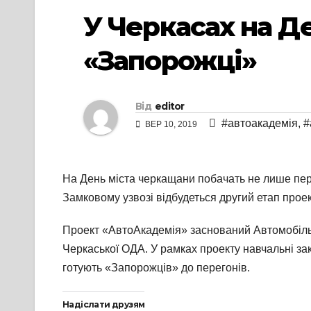
У Черкасах на Д
«Запорожці»
Від
editor
#автоакадемія
,
#
ВЕР 10, 2019
На День міста черкащани побачать не лише пер
Замковому узвозі відбудеться другий етап прое
Проект «АвтоАкадемія» заснований Автомобільн
Черкаської ОДА. У рамках проекту навчальні за
готують «Запорожців» до перегонів.
Надіслати друзям