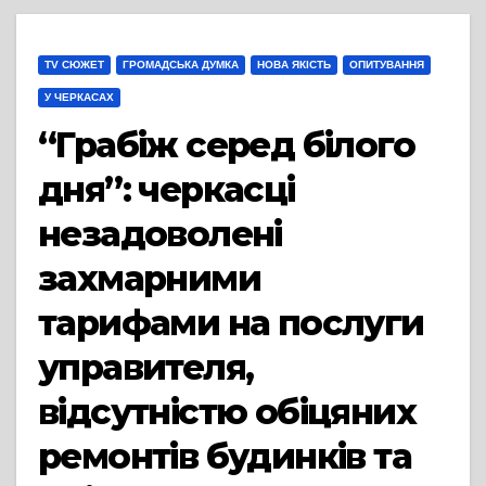
TV СЮЖЕТ
ГРОМАДСЬКА ДУМКА
НОВА ЯКІСТЬ
ОПИТУВАННЯ
У ЧЕРКАСАХ
“Грабіж серед білого
дня”: черкасці
незадоволені
захмарними
тарифами на послуги
управителя,
відсутністю обіцяних
ремонтів будинків та