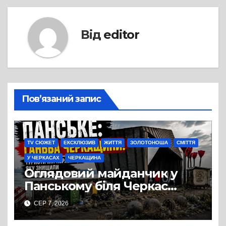
Від
editor
Пов’язаний запис
TV СЮЖЕТ
ЕКСКЛЮЗИВ
ЖИТТЯ
ЗОЛОТОНОША
СМІТТЯ
У ЧЕРКАСАХ
ЧЕРКАЩИНА
Оглядовий майданчик у
Панському біля Черкас
перетворився на занедбане
СЕР 7, 2026
сміттєзвалище