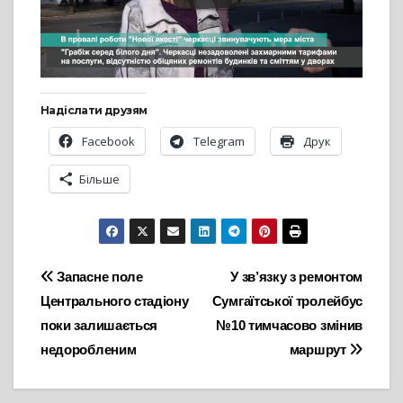
Надіслати друзям
Facebook
Telegram
Друк
Більше
Навігація
Запасне поле
У зв’язку з ремонтом
Центрального стадіону
Сумгаїтської тролейбус
записів
поки залишається
№10 тимчасово змінив
недоробленим
маршрут