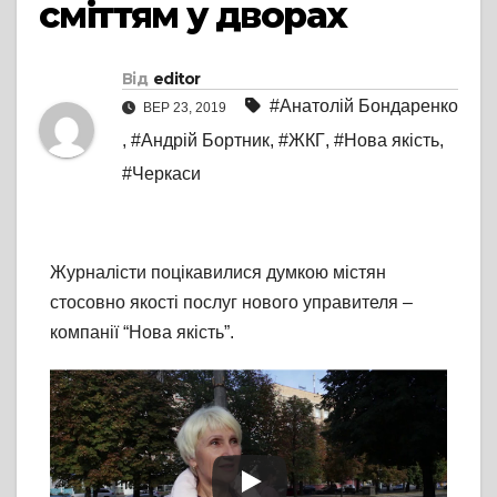
сміттям у дворах
Від
editor
#Анатолій Бондаренко
ВЕР 23, 2019
,
#Андрій Бортник
,
#ЖКГ
,
#Нова якість
,
#Черкаси
Журналісти поцікавилися думкою містян
стосовно якості послуг нового управителя –
компанії “Нова якість”.