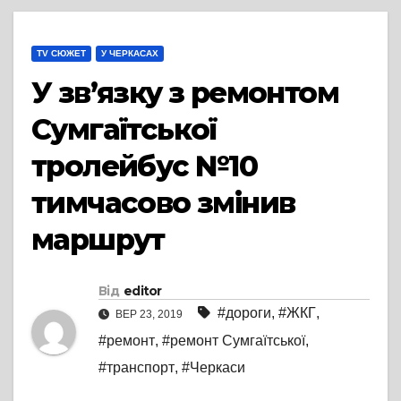
TV СЮЖЕТ
У ЧЕРКАСАХ
У зв’язку з ремонтом
Сумгаїтської
тролейбус №10
тимчасово змінив
маршрут
Від
editor
#дороги
,
#ЖКГ
,
ВЕР 23, 2019
#ремонт
,
#ремонт Сумгаїтської
,
#транспорт
,
#Черкаси