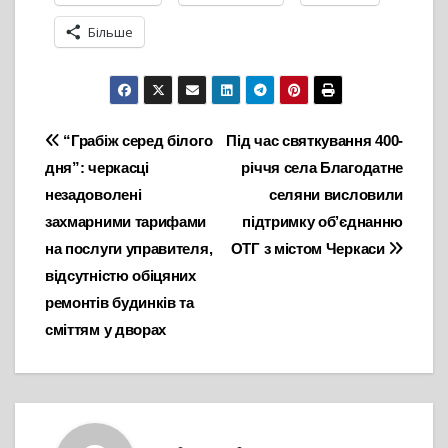
Більше
Навігація
“Грабіж серед білого
Під час святкування 400-
дня”: черкасці
річчя села Благодатне
записів
незадоволені
селяни висловили
захмарними тарифами
підтримку об’єднанню
на послуги управителя,
ОТГ з містом Черкаси
відсутністю обіцяних
ремонтів будинків та
сміттям у дворах