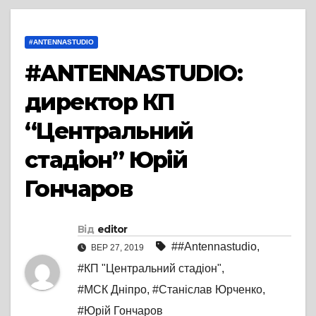
#ANTENNASTUDIO
#ANTENNASTUDIO:
директор КП
“Центральний
стадіон” Юрій
Гончаров
Від
editor
##Antennastudio
,
ВЕР 27, 2019
#КП "Центральний стадіон"
,
#МСК Дніпро
,
#Станіслав Юрченко
,
#Юрій Гончаров