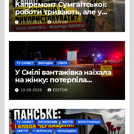
Капремонт Сумгаїтської:
роботи тривають, але у
містян виникло питання
10.08.2026
EDITOR
щодо освітлення
TV СЮЖЕТ
ВИПАДКИ
СМІЛА
У Смілі вантажівка наїхала
на жінку: потерпіла
померла в лікарні
10.08.2026
EDITOR
TV СЮЖЕТ
ЕКСКЛЮЗИВ
ЖИТТЯ
ЗОЛОТОНОША
СМІТТЯ
У ЧЕРКАСАХ
ЧЕРКАЩИНА