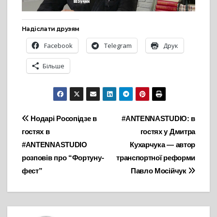
Надіслати друзям
Facebook
Telegram
Друк
Більше
Навігація
Нодарі Росопідзе в
#ANTENNASTUDIO: в
гостях в
гостях у Дмитра
записів
#ANTENNASTUDIO
Кухарчука — автор
розповів про “Фортуну-
транспортної реформи
фест”
Павло Мосійчук