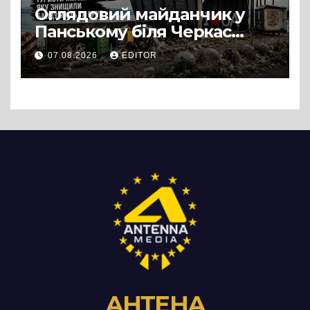
Оглядовий майданчик у
Панському біля Черкас
перетворився на занедбане
07.08.2026
EDITOR
сміттєзвалище
АНТЕНА