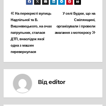
Навігація
На перехресті вулиць
У селі Будки, що на
Надпільної та Б.
Смілянщині,
записів
Вишневецького, на очах
організували і провели
патрульних, сталася
змагання з мотокросу
ДТП, внаслідок якої
одна з машин
перевернулася
Від
editor