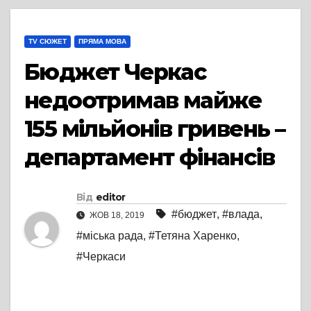
TV СЮЖЕТ
ПРЯМА МОВА
Бюджет Черкас
недоотримав майже
155 мільйонів гривень –
департамент фінансів
Від
editor
#бюджет
,
#влада
,
ЖОВ 18, 2019
#міська рада
,
#Тетяна Харенко
,
#Черкаси