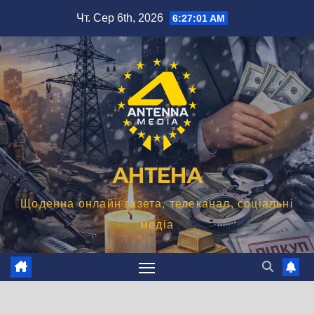
Перейти
Чт. Сер 6th, 2026
6:27:02 AM
до
вмісту
АНТЕНА
Щоденна онлайн газета, телеканал, соціальні
медіа