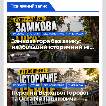
Пов’язаний запис
TV СЮЖЕТ
ІСТОРІЯ
БЕЗ КОМЕНТАРІВ
У ЧЕРКАСАХ
Замкова гора без замку:
найбільший історичний міф
Черкас
СЕР 5, 2026
TV СЮЖЕТ
ІСТОРІЯ
БЕЗ КОМЕНТАРІВ
У ЧЕРКАСАХ
Перетин Верхньої Горової
та Остафія Лашковича —
історичне серце Черкас.