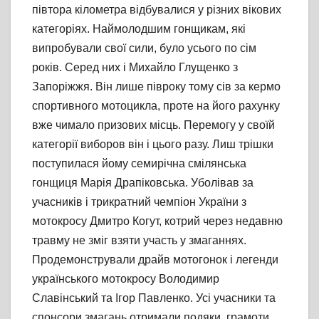
півтора кілометра відбувалися у різних вікових
категоріях. Наймолодшим гонщикам, які
випробували свої сили, було усього по сім
років. Серед них і Михайло Глущенко з
Запоріжжя. Він лише півроку тому сів за кермо
спортивного мотоцикла, проте на його рахунку
вже чимало призових місць. Перемогу у своїй
категорії виборов він і цього разу. Лиш трішки
поступилася йому семирічна смілянська
гонщиця Марія Драпіковська. Уболівав за
учасників і трикратний чемпіон України з
мотокросу Дмитро Когут, котрий через недавню
травму не зміг взяти участь у змаганнях.
Продемонстрували драйв мотогонок і легенди
українського мотокросу Володимир
Славінський та Ігор Павленко. Усі учасники та
спонсори змагань отримали подяки, грамоти,