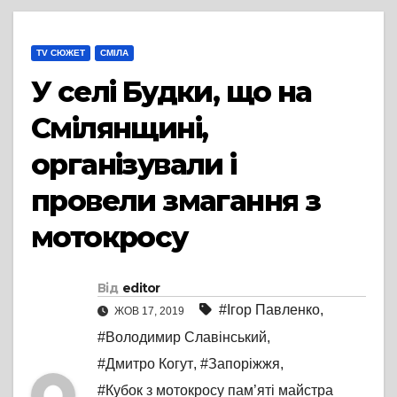
TV СЮЖЕТ
СМІЛА
У селі Будки, що на
Смілянщині,
організували і
провели змагання з
мотокросу
Від
editor
#Ігор Павленко
,
ЖОВ 17, 2019
#Володимир Славінський
,
#Дмитро Когут
,
#Запоріжжя
,
#Кубок з мотокросу пам’яті майстра