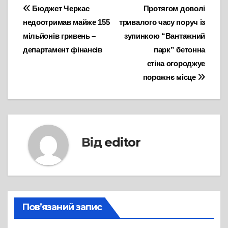
Навігація
Бюджет Черкас
Протягом доволі
недоотримав майже 155
тривалого часу поруч із
записів
мільйонів гривень –
зупинкою “Вантажний
департамент фінансів
парк” бетонна
стіна огороджує
порожнє місце
Від
editor
Пов’язаний запис