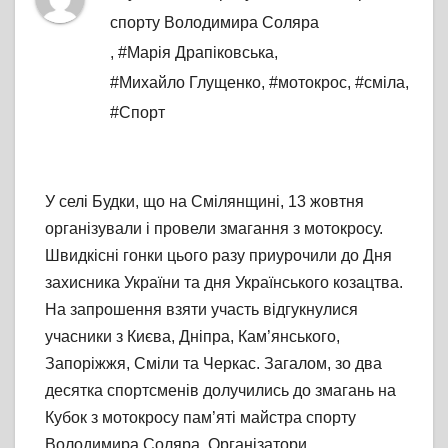
спорту Володимира Соляра
,
#Марія Драпіковська
,
#Михайло Глущенко
,
#мотокрос
,
#сміла
,
#Спорт
У селі Будки, що на Смілянщині, 13 жовтня
організували і провели змагання з мотокросу.
Швидкісні гонки цього разу приурочили до Дня
захисника України та дня Українського козацтва.
На запрошення взяти участь відгукнулися
учасники з Києва, Дніпра, Кам’янського,
Запоріжжя, Сміли та Черкас. Загалом, зо два
десятка спортсменів долучились до змагань на
Кубок з мотокросу пам’яті майстра спорту
Володимира Соляра. Організатори