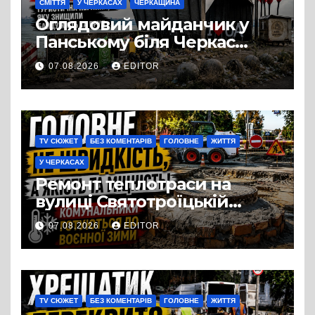
СМІТТЯ
У ЧЕРКАСАХ
ЧЕРКАЩИНА
Оглядовий майданчик у
Панському біля Черкас
перетворився на занедбане
07.08.2026
EDITOR
сміттєзвалище
TV СЮЖЕТ
БЕЗ КОМЕНТАРІВ
ГОЛОВНЕ
ЖИТТЯ
У ЧЕРКАСАХ
Ремонт теплотраси на
вулиці Святотроїцькій
затягнувся порівняно із
07.08.2026
EDITOR
запланованими термінами.
Вулицю досі не відкрили
для руху
TV СЮЖЕТ
БЕЗ КОМЕНТАРІВ
ГОЛОВНЕ
ЖИТТЯ