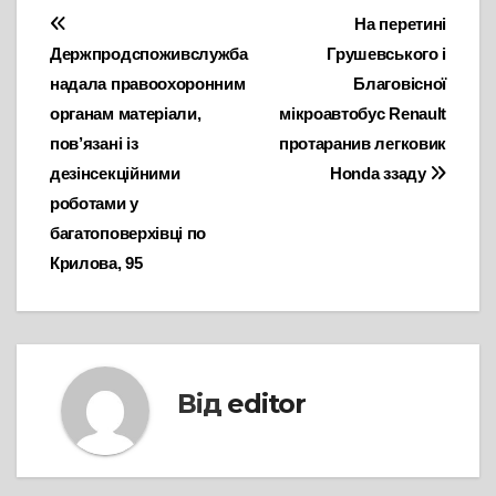
Навігація
На перетині
Держпродспоживслужба
Грушевського і
записів
надала правоохоронним
Благовісної
органам матеріали,
мікроавтобус Renault
пов’язані із
протаранив легковик
дезінсекційними
Honda ззаду
роботами у
багатоповерхівці по
Крилова, 95
Від
editor