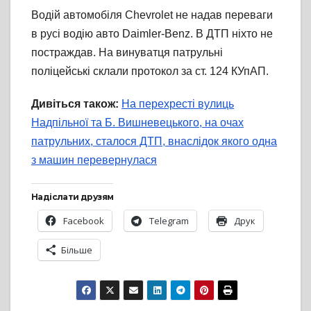
Водій автомобіля Chevrolet не надав переваги
в русі водію авто Daimler-Benz. В ДТП ніхто не
постраждав.
На винуватця патрульні
поліцейські склали протокол за ст. 124 КУпАП.
Дивіться також:
На перехресті вулиць
Надпільної та Б. Вишневецького, на очах
патрульних, сталося ДТП, внаслідок якого одна
з машин перевернулася
Надіслати друзям
Facebook
Telegram
Друк
Більше