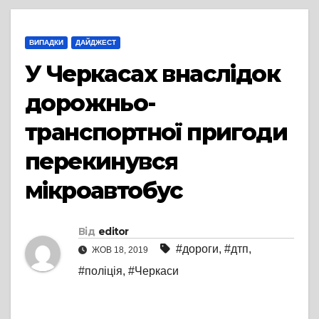
ВИПАДКИ
ДАЙДЖЕСТ
У Черкасах внаслідок
дорожньо-
транспортної пригоди
перекинувся
мікроавтобус
Від
editor
#дороги
,
#дтп
,
ЖОВ 18, 2019
#поліція
,
#Черкаси