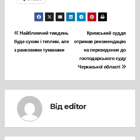
Навігація
Найближчий тиждень
Кримський суддя
буде сухим і теплим, але
отримав рекомендацію
записів
з ранковими туманами
на переведення до
господарського суду
Черкаської області
Від
editor