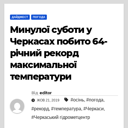
ДАЙДЖЕСТ
ПОГОДА
Минулої суботи у
Черкасах побито 64-
річний рекорд
максимальної
температури
Від
editor
#осінь
,
#погода
,
ЖОВ 21, 2019
#рекорд
,
#температура
,
#Черкаси
,
#Черкаський гідрометцентр