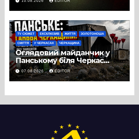
10.08.2026
EDITOR
TV СЮЖЕТ
ЕКСКЛЮЗИВ
ЖИТТЯ
ЗОЛОТОНОША
СМІТТЯ
У ЧЕРКАСАХ
ЧЕРКАЩИНА
Оглядовий майданчик у
Панському біля Черкас
перетворився на занедбане
07.08.2026
EDITOR
сміттєзвалище