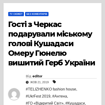
TV СЮЖЕТ
БЕЗ КОМЕНТАРІВ
Гості з Черкас
подарували міському
голові Кушадаси
Омеру Гюнелю
вишитий Герб України
Від
editor
ЖОВ 21, 2019
#TELIZHENKO fashion house
,
#UkrFest 2019
,
#Антена
,
#ГО «Відкритий Світ»
,
#Кушадаси
,