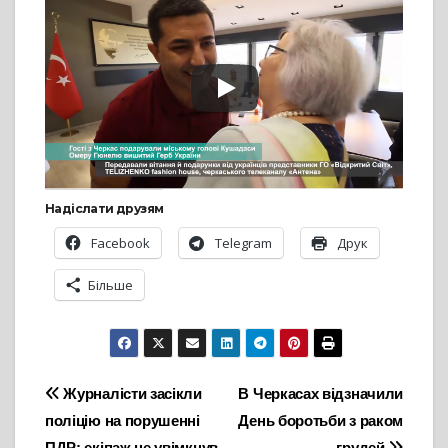
Надіслати друзям
Facebook
Telegram
Друк
Більше
Навігація
Журналісти засікли
В Черкасах відзначили
поліцію на порушенні
День боротьби з раком
записів
ПДР: екіпаж не увімкнув
грудей