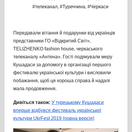
#телеканал
,
#Туреччина
,
#Черкаси
Передавали вітання й подарунки від українців
представники ГО «Відкритий Світ»,
TELIZHENKO fashion house, черкаського
телеканалу «Антена». Гості подякували меру
Кушадаси за допомогу в організації першого
фестивалю української культури і висловили
побажання, щоб ця хороша справа й надалі
мала продовження.
Дивіться також:
У турецькому Кушадаси
вперше відбувся фестиваль української
культури UkrFest 2019 (повна версія)