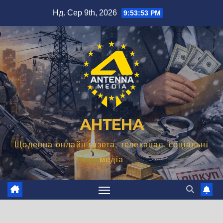
Перейти
Нд. Сер 9th, 2026
9:53:54 PM
до
вмісту
АНТЕНА
Щоденна онлайн газета, телеканал, соціальні
медіа