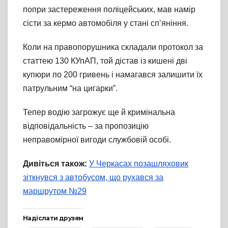
попри застереження поліцейських, мав намір
сісти за кермо автомобіля у стані сп’яніння.
Коли на правопорушника складали протокол за
статтею 130 КУпАП, той дістав із кишені дві
купюри по 200 гривень і намагався залишити їх
патрульним “на цигарки”.
Тепер водію загрожує ще й кримінальна
відповідальність – за пропозицію
неправомірної вигоди службовій особі.
Дивіться також:
У Черкасах позашляховик
зіткнувся з автобусом, що рухався за
маршрутом №29
Надіслати друзям