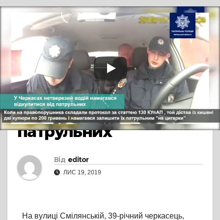
TV СЮЖЕТ
БЕЗ КОМЕНТАРІВ
У Черкасах
нетверезий водій
намагався
відкупитися від
патрульних
Від
editor
ЛИС 19, 2019
На вулиці Смілянській, 39-річний черкасець,