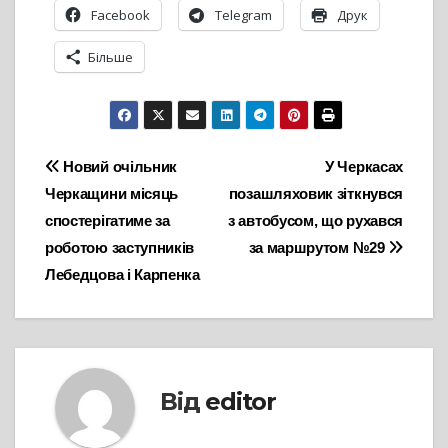
Facebook
Telegram
Друк
Більше
Навігація
Новий очільник
У Черкасах
Черкащини місяць
позашляховик зіткнувся
записів
спостерігатиме за
з автобусом, що рухався
роботою заступників
за маршрутом №29
Лебедцова і Карпенка
Від
editor