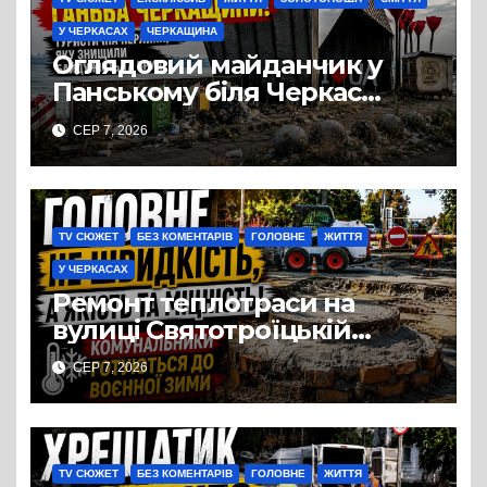
У ЧЕРКАСАХ
ЧЕРКАЩИНА
Оглядовий майданчик у
Панському біля Черкас
перетворився на занедбане
СЕР 7, 2026
сміттєзвалище
TV СЮЖЕТ
БЕЗ КОМЕНТАРІВ
ГОЛОВНЕ
ЖИТТЯ
У ЧЕРКАСАХ
Ремонт теплотраси на
вулиці Святотроїцькій
затягнувся порівняно із
СЕР 7, 2026
запланованими термінами.
Вулицю досі не відкрили
для руху
TV СЮЖЕТ
БЕЗ КОМЕНТАРІВ
ГОЛОВНЕ
ЖИТТЯ