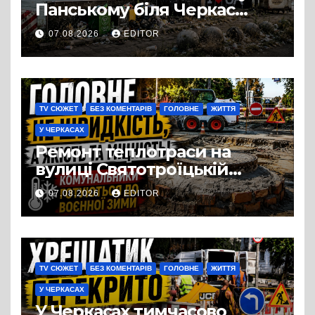
Панському біля Черкас
перетворився на занедбане
07.08.2026
EDITOR
сміттєзвалище
TV СЮЖЕТ
БЕЗ КОМЕНТАРІВ
ГОЛОВНЕ
ЖИТТЯ
У ЧЕРКАСАХ
Ремонт теплотраси на
вулиці Святотроїцькій
затягнувся порівняно із
07.08.2026
EDITOR
запланованими термінами.
Вулицю досі не відкрили
для руху
TV СЮЖЕТ
БЕЗ КОМЕНТАРІВ
ГОЛОВНЕ
ЖИТТЯ
У ЧЕРКАСАХ
У Черкасах тимчасово