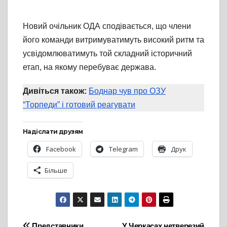
Новий очільник ОДА сподівається, що члени
його команди витримуватимуть високий ритм та
усвідомлюватимуть той складний історичний
етап, на якому перебуває держава.
Дивіться також:
Боднар чув про ОЗУ
“Торпеди” і готовий реагувати
Надіслати друзям
Facebook
Telegram
Друк
Більше
Представники
У Черкасах нетверезий