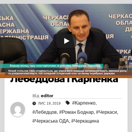
TV СЮЖЕТ
ПРЯМА МОВА
Новий очільник
Черкащини місяць
спостерігатиме за
роботою заступників
Лебедцова і Карпенка
Від
editor
#Карпенко
,
ЛИС 19, 2019
#Лебедцов
,
#Роман Боднар
,
#Черкаси
,
#Черкаська ОДА
,
#Черкащина