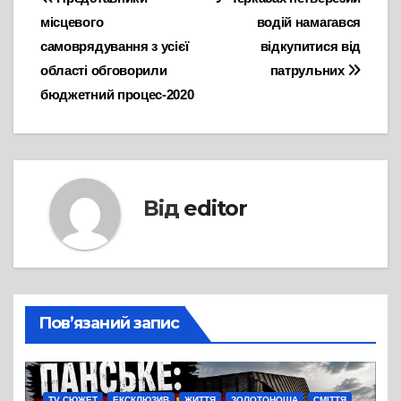
Навігація
місцевого
водій намагався
записів
самоврядування з усієї
відкупитися від
області обговорили
патрульних
бюджетний процес-2020
Від
editor
Пов’язаний запис
TV СЮЖЕТ
ЕКСКЛЮЗИВ
ЖИТТЯ
ЗОЛОТОНОША
СМІТТЯ