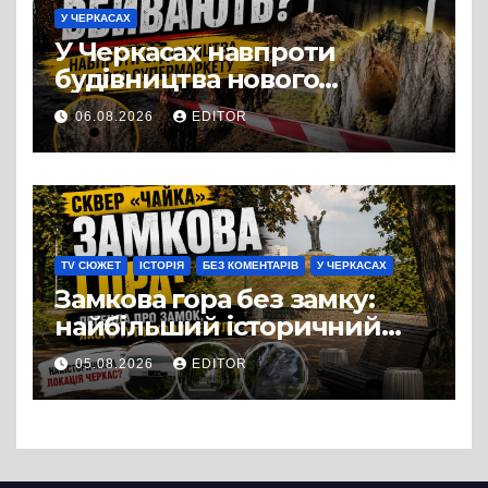
У ЧЕРКАСАХ
У Черкасах навпроти
будівництва нового
супермаркету VARUS на
06.08.2026
EDITOR
проспекті Перемоги всохли
дерева. І це навряд чи
можна назвати
випадковістю
TV СЮЖЕТ
ІСТОРІЯ
БЕЗ КОМЕНТАРІВ
У ЧЕРКАСАХ
Замкова гора без замку:
найбільший історичний
міф Черкас
05.08.2026
EDITOR