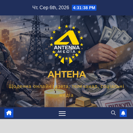
Перейти
Чт. Сер 6th, 2026
4:31:39 PM
до
вмісту
АНТЕНА
Щоденна онлайн газета, телеканал, соціальні
медіа