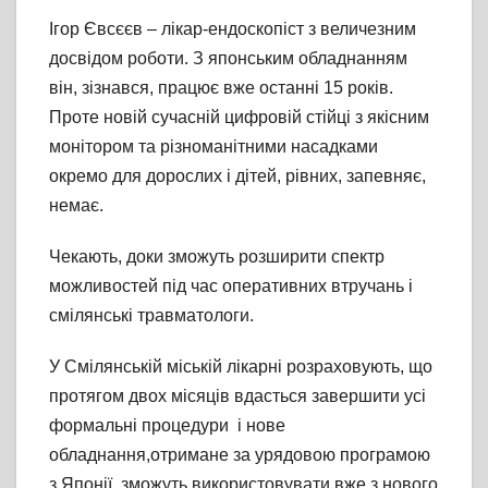
Ігор Євсєєв – лікар-ендоскопіст з величезним
досвідом роботи. З японським обладнанням
він, зізнався, працює вже останні 15 років.
Проте новій сучасній цифровій стійці з якісним
монітором та різноманітними насадками
окремо для дорослих і дітей, рівних, запевняє,
немає.
Чекають, доки зможуть розширити спектр
можливостей під час оперативних втручань і
смілянські травматологи.
У Смілянській міській лікарні розраховують, що
протягом двох місяців вдасться завершити усі
формальні процедури і нове
обладнання,отримане за урядовою програмою
з Японії, зможуть використовувати вже з нового