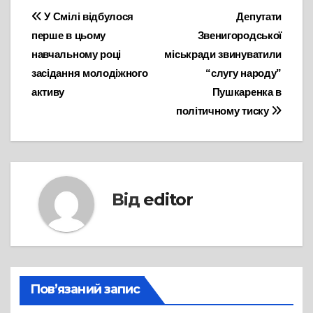
Навігація
У Смілі відбулося
Депутати
перше в цьому
Звенигородської
записів
навчальному році
міськради звинуватили
засідання молодіжного
“слугу народу”
активу
Пушкаренка в
політичному тиску
Від
editor
Пов’язаний запис