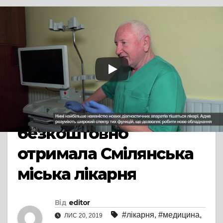
TV СЮЖЕТ
СМІЛА
Нове діагностичне
обладнання
японського
виробництва цілком
безкоштовно
отримала Смілянська
міська лікарня
Від
editor
#лікарня
,
#медицина
,
ЛИС 20, 2019