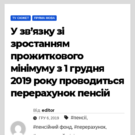
TV СЮЖЕТ
ПРЯМА МОВА
У зв’язку зі
зростанням
прожиткового
мінімуму з 1 грудня
2019 року проводиться
перерахунок пенсій
Від
editor
#пенсії
,
ГРУ 6, 2019
#пенсійний фонд
,
#перерахунок
,