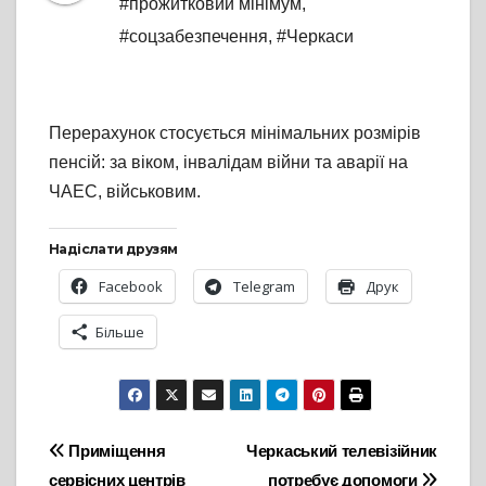
#прожитковий мінімум
,
#соцзабезпечення
,
#Черкаси
Перерахунок стосується мінімальних розмірів
пенсій: за віком, інвалідам війни та аварії на
ЧАЕС, військовим.
Надіслати друзям
Facebook
Telegram
Друк
Більше
Навігація
Приміщення
Черкаський телевізійник
сервісних центрів
потребує допомоги