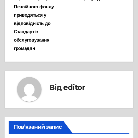
записів
Пенсійного фонду
приводяться у
відповідність до
Стандартів
обслуговування
громадян
Від
editor
Пов’язаний запис