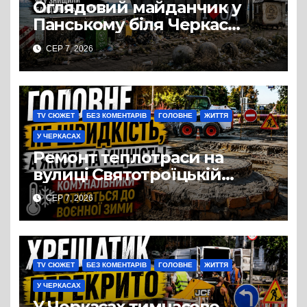
Оглядовий майданчик у
Панському біля Черкас
перетворився на занедбане
СЕР 7, 2026
сміттєзвалище
TV СЮЖЕТ
БЕЗ КОМЕНТАРІВ
ГОЛОВНЕ
ЖИТТЯ
У ЧЕРКАСАХ
Ремонт теплотраси на
вулиці Святотроїцькій
затягнувся порівняно із
СЕР 7, 2026
запланованими термінами.
Вулицю досі не відкрили
для руху
TV СЮЖЕТ
БЕЗ КОМЕНТАРІВ
ГОЛОВНЕ
ЖИТТЯ
У ЧЕРКАСАХ
У Черкасах тимчасово