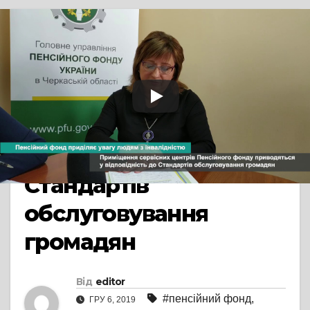
TV СЮЖЕТ
ПРЯМА МОВА
Приміщення сервісних
центрів Пенсійного
фонду приводяться у
відповідність до
Стандартів
обслуговування
громадян
Від
editor
#пенсійний фонд
,
ГРУ 6, 2019