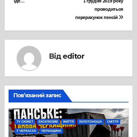
іде…
1 грудня 2019 року
проводиться
перерахунок пенсій
Від
editor
Пов’язаний запис
TV СЮЖЕТ
ЕКСКЛЮЗИВ
ЖИТТЯ
ЗОЛОТОНОША
СМІТТЯ
У ЧЕРКАСАХ
ЧЕРКАЩИНА