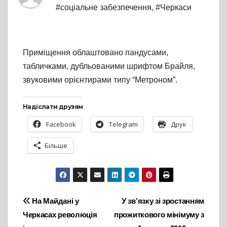
#соціальне забезпечення
,
#Черкаси
Приміщення облаштовано пандусами,
табличками, дубльованими шрифтом Брайля,
звуковими орієнтирами типу “Метроном”.
Надіслати друзям
Facebook
Telegram
Друк
Більше
Навігація
На Майдані у
У зв’язку зі зростанням
Черкасах революція
прожиткового мінімуму з
записів