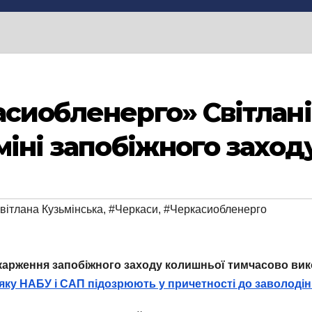
асиобленерго» Світлані
міні запобіжного заход
вітлана Кузьмінська
,
#Черкаси
,
#Черкасиобленерго
карження запобіжного заходу колишньої тимчасово вик
, яку НАБУ і САП підозрюють у причетності до заволоді