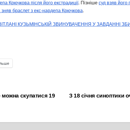
па Крючкова після його екстрадиції
. Пізніше
суд взяв його 
д зняв браслет з екс-нардепа Крючкова
.
ІТЛАНІ КУЗЬМІНСЬКІЙ ЗВИНУВАЧЕННЯ У ЗАВДАННІ ЗБ
ільше
е можна скупатися 19
З 18 січня синоптики о