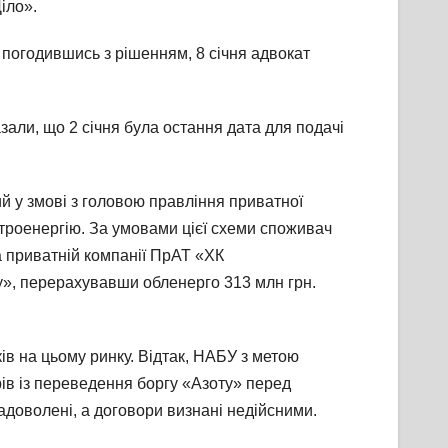
іло».
 погодившись з рішенням, 8 січня адвокат
зали, що 2 січня була остання дата для подачі
й у змові з головою правління приватної
роенергію. За умовами цієї схеми споживач
а приватній компанії ПрАТ «ХК
», перерахувавши обленерго 313 млн грн.
в на цьому ринку. Відтак, НАБУ з метою
ів із переведення боргу «Азоту» перед
доволені, а договори визнані недійсними.