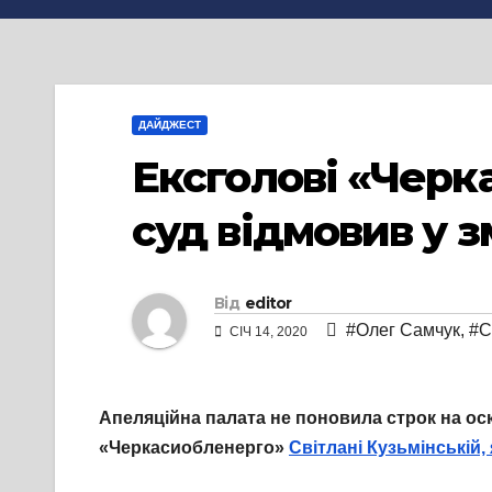
ДАЙДЖЕСТ
Ексголові «Черк
суд відмовив у з
Від
editor
#Олег Самчук
,
#С
СІЧ 14, 2020
Апеляційна палата не поновила строк на ос
«Черкасиобленерго»
Світлані Кузьмінській