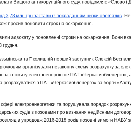
палати Вищого антикорупційного суду, повідомляє «Слово і Д
під 3,78 млн грн застави із покладанням низки обов’язків
. Не
акож просив поновити строк на оскарження.
вили адвокату у поновленні строки на оскарження. Вони вка
8 грудня.
зьмінська та її колишній перший заступник Олексій Беспали
чковим організували незаконну схему розрахунку за елект
рг за спожиту електроенергію не ПАТ «Черкасиобленерго», 
 розрахуватися з ПАТ «Черкасиобленерго» за борги «Азоту
сфері електроенергетики та порушувала порядок розрахункі
дарських судів з позовами про визнання недійсними договор
розглядів упродовж 2016-2018 років позовні вимоги НАБУ за