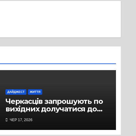
ДАЙДЖЕСТ
ЖИТТЯ
Черкасців запрошують по
вихідних долучатися до
прогулянок із собаками з
ЧЕР 17, 2026
комунального Центру
допомоги безпритульним