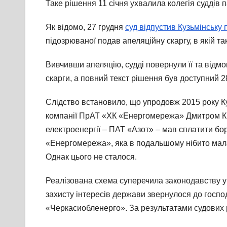
Таке рішення 11 січня ухвалила колегія суддів 
Як відомо, 27 грудня
суд відпустив Кузьмінську 
підозрюваної подав апеляційну скаргу, в якій т
Вивчивши апеляцію, судді повернули її та відмо
скарги, а повний текст рішення був доступний 2
Слідство встановило, що упродовж 2015 року Ку
компанії ПрАТ «ХК «Енергомережа» Дмитром Крю
електроенергії – ПАТ «Азот» – мав сплатити бо
«Енергомережа», яка в подальшому нібито мала
Однак цього не сталося.
Реалізована схема суперечила законодавству у 
захисту інтересів держави звернулося до госпо
«Черкасиобленерго». За результатами судових 