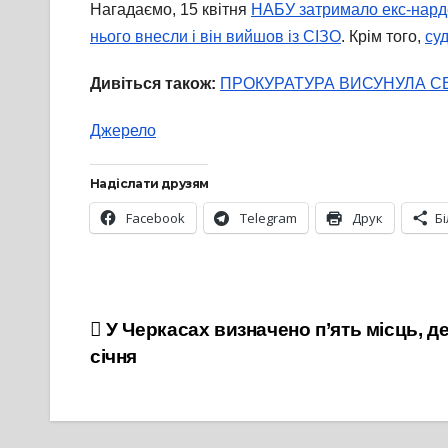
Нагадаємо, 15 квітня
НАБУ затримало екс-нарде
нього внесли і він вийшов із СІЗО
. Крім того,
су
Дивіться також:
ПРОКУРАТУРА ВИСУНУЛА СВ
Джерело
Надіслати друзям
Facebook
Telegram
Друк
Б
Навігація
У Черкасах визначено п’ять місць, д
січня
записів