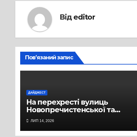
Від
editor
Пов’язаний запис
ДАЙДЖЕСТ
На перехресті вулиць
Новопречистенської та
Надпільної просів асфальт
ЛИП 14, 2026
над теплотрасою