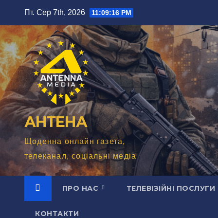
Перейти
Пт. Сер 7th, 2026
11:09:17 PM
до
вмісту
АНТЕНА
Щоденна онлайн газета,
телеканал, соціальні медіа
ПРО НАС
ТЕЛЕВІЗІЙНІ ПОСЛУГИ
КОНТАКТИ