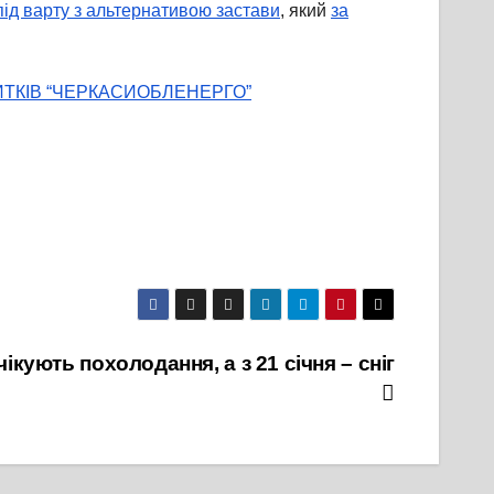
під варту з альтернативою застави
, який
за
ИТКІВ “ЧЕРКАСИОБЛЕНЕРГО”
чікують похолодання, а з 21 січня – сніг