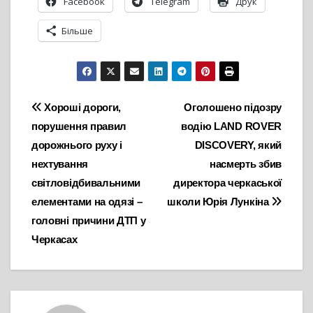
Facebook
Telegram
Друк
Більше
Навігація
Хороші дороги,
Оголошено підозру
порушення правил
водію LAND ROVER
записів
дорожнього руху і
DISCOVERY, який
нехтування
насмерть збив
світловідбивальними
директора черкаської
елементами на одязі –
школи Юрія Лункіна
головні причини ДТП у
Черкасах