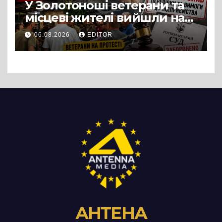
У Золотоноші ветерани та
місцеві жителі вийшли на
протест до стін
06.08.2026
EDITOR
підприємства ТОВ «Омега
Три», що займається
виробництвом м’яса птиці
АНТЕНА