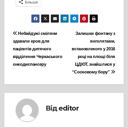
Більше
Навігація
Небайдужі сміляни
Залишки фонтану з
здавали кров для
янголятами,
записів
пацієнтів дитячого
встановленого у 2016
відділення Черкаського
році на площі біля
онкодиспансеру
ЦДЮТ, знайшлися у
“Сосновому бору”
Від
editor