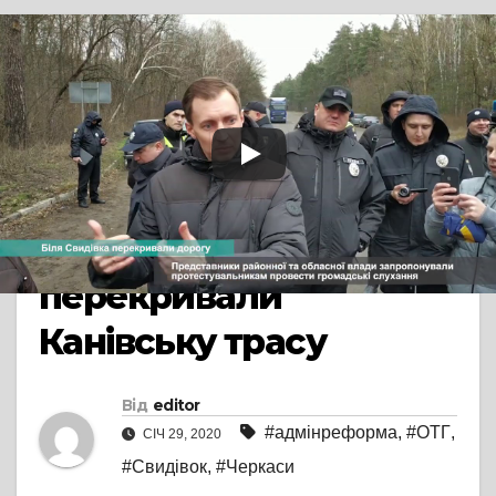
TV СЮЖЕТ
У ЧЕРКАСАХ
Жителі села Свидівок,
що не бажають
об’єднання з
Черкасами,
перекривали
Канівську трасу
Від
editor
#адмінреформа
,
#ОТГ
,
СІЧ 29, 2020
#Свидівок
,
#Черкаси