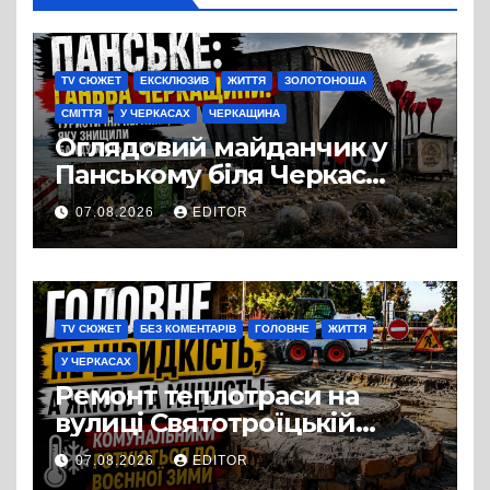
TV СЮЖЕТ
ЕКСКЛЮЗИВ
ЖИТТЯ
ЗОЛОТОНОША
СМІТТЯ
У ЧЕРКАСАХ
ЧЕРКАЩИНА
Оглядовий майданчик у
Панському біля Черкас
перетворився на занедбане
07.08.2026
EDITOR
сміттєзвалище
TV СЮЖЕТ
БЕЗ КОМЕНТАРІВ
ГОЛОВНЕ
ЖИТТЯ
У ЧЕРКАСАХ
Ремонт теплотраси на
вулиці Святотроїцькій
затягнувся порівняно із
07.08.2026
EDITOR
запланованими термінами.