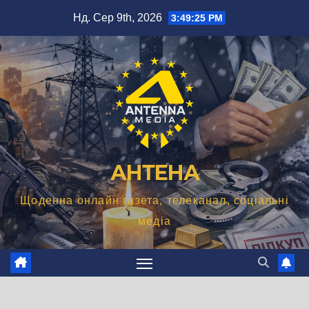
Перейти
Нд. Сер 9th, 2026
3:49:26 PM
до
вмісту
АНТЕНА
Щоденна онлайн газета, телеканал, соціальні
медіа