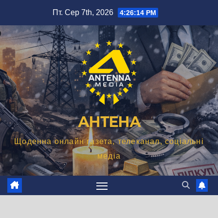
Перейти
Пт. Сер 7th, 2026
4:26:15 PM
до
вмісту
АНТЕНА
Щоденна онлайн газета, телеканал, соціальні
медіа