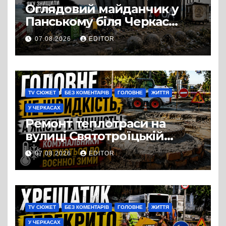
Оглядовий майданчик у
Панському біля Черкас
перетворився на занедбане
07.08.2026
EDITOR
сміттєзвалище
TV СЮЖЕТ
БЕЗ КОМЕНТАРІВ
ГОЛОВНЕ
ЖИТТЯ
У ЧЕРКАСАХ
Ремонт теплотраси на
вулиці Святотроїцькій
затягнувся порівняно із
07.08.2026
EDITOR
запланованими термінами.
Вулицю досі не відкрили
для руху
TV СЮЖЕТ
БЕЗ КОМЕНТАРІВ
ГОЛОВНЕ
ЖИТТЯ
У ЧЕРКАСАХ