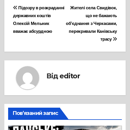
Навігація
Підозру в розкраданні
Жителі села Свидівок,
державних коштів
що не бажають
записів
Олексій Мельник
об’єднання з Черкасами,
вважає абсурдною
перекривали Канівську
трасу
Від
editor
Пов’язаний запис