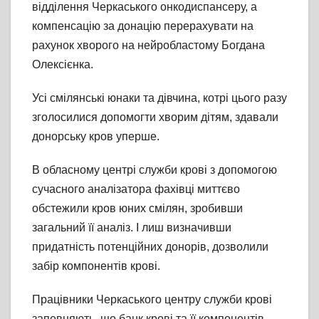
відділення Черкаського онкодиспансеру, а
компенсацію за донацію перерахувати на
рахунок хворого на нейробластому Богдана
Олексієнка.
Усі смілянські юнаки та дівчина, котрі цього разу
зголосилися допомогти хворим дітям, здавали
донорську кров уперше.
В обласному центрі служби крові з допомогою
сучасного аналізатора фахівці миттєво
обстежили кров юних смілян, зробивши
загальний її аналіз. І лиш визначивши
придатність потенційних донорів, дозволили
забір компонентів крові.
Працівники Черкаського центру служби крові
запевняють, що банк крові та її компонентів