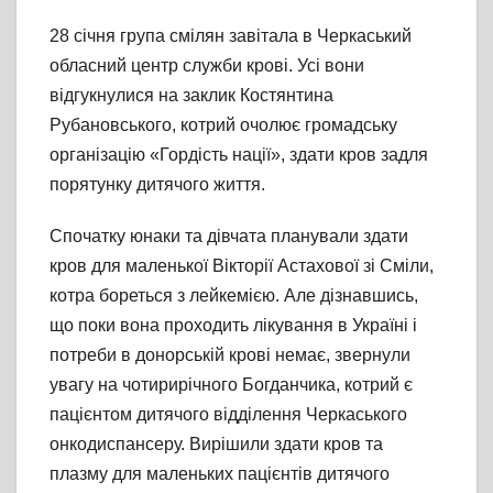
28 січня група смілян завітала в Черкаський
обласний центр служби крові. Усі вони
відгукнулися на заклик Костянтина
Рубановського, котрий очолює громадську
організацію «Гордість нації», здати кров задля
порятунку дитячого життя.
Спочатку юнаки та дівчата планували здати
кров для маленької Вікторії Астахової зі Сміли,
котра бореться з лейкемією. Але дізнавшись,
що поки вона проходить лікування в Україні і
потреби в донорській крові немає, звернули
увагу на чотирирічного Богданчика, котрий є
пацієнтом дитячого відділення Черкаського
онкодиспансеру. Вирішили здати кров та
плазму для маленьких пацієнтів дитячого