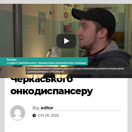
TV СЮЖЕТ
СМІЛА
Небайдужі сміляни
здавали кров для
пацієнтів дитячого
відділення
Черкаського
онкодиспансеру
Від
editor
СІЧ 29, 2020