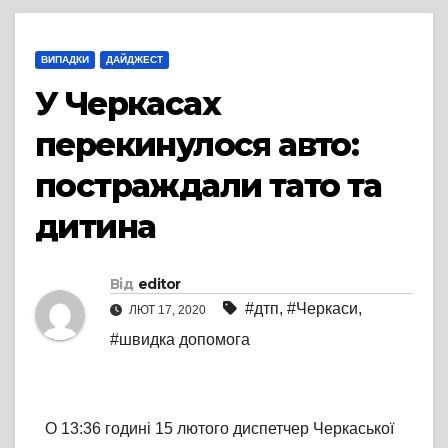
ВИПАДКИ
ДАЙДЖЕСТ
У Черкасах
перекинулося авто:
постраждали тато та
дитина
Від
editor
#дтп
,
#Черкаси
,
ЛЮТ 17, 2020
#швидка допомога
О 13:36 годині 15 лютого диспетчер Черкаської