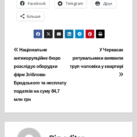
Facebook
Telegram
Друк
Більше
Навігація
Національне
У Черкасах
антикорупційне бюро
рятувальники виявили
записів
розслідує оборудки
труп чоловіка у квартирі
фірм Згіблова-
Бродського та несплату
податків на суму 84,7
млн грн