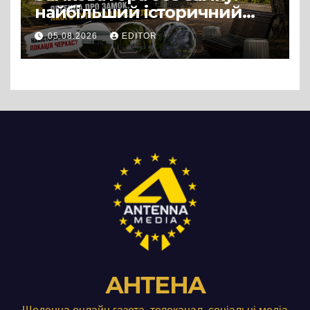
найбільший історичний
міф Черкас
05.08.2026
EDITOR
АНТЕНА