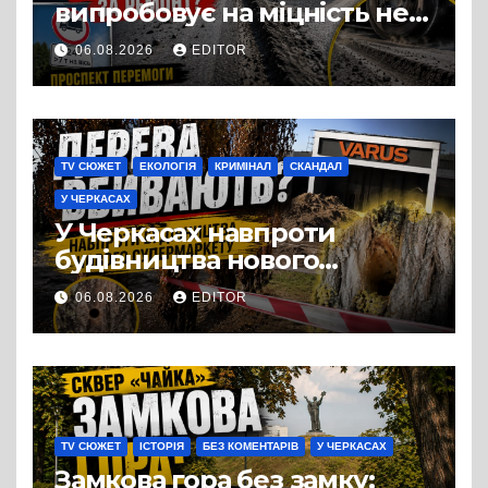
випробовує на міцність не
лише людей, а й дороги
06.08.2026
EDITOR
Черкас
TV СЮЖЕТ
ЕКОЛОГІЯ
КРИМІНАЛ
СКАНДАЛ
У ЧЕРКАСАХ
У Черкасах навпроти
будівництва нового
супермаркету VARUS на
06.08.2026
EDITOR
проспекті Перемоги всохли
дерева. І це навряд чи
можна назвати
випадковістю
TV СЮЖЕТ
ІСТОРІЯ
БЕЗ КОМЕНТАРІВ
У ЧЕРКАСАХ
Замкова гора без замку: