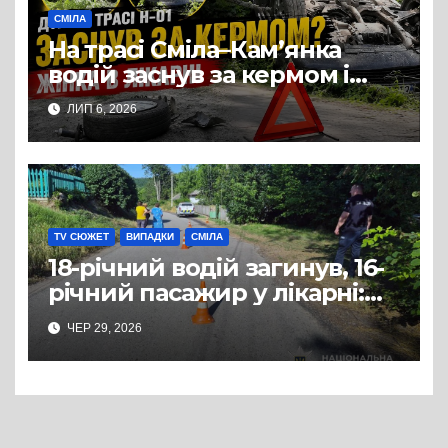
СМІЛА
На трасі Сміла–Кам’янка
водій заснув за кермом і
спричинив ДТП:
ЛИП 6, 2026
постраждала жінка
TV СЮЖЕТ
ВИПАДКИ
СМІЛА
18-річний водій загинув, 16-
річний пасажир у лікарні:
ДТП з квадроциклом на
ЧЕР 29, 2026
Смілянщині