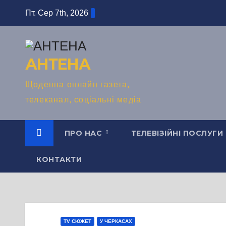
Перейти
Пт. Сер 7th, 2026
до
вмісту
АНТЕНА
Щоденна онлайн газета,
телеканал, соціальні медіа
ПРО НАС
ТЕЛЕВІЗІЙНІ ПОСЛУГИ
КОНТАКТИ
TV СЮЖЕТ
У ЧЕРКАСАХ