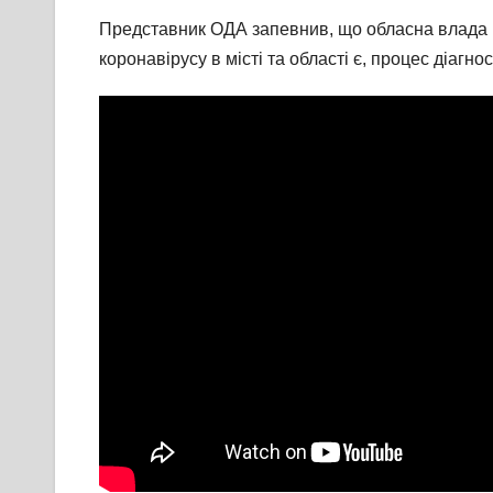
Представник ОДА запевнив, що обласна влада ці
коронавірусу в місті та області є, процес діагн