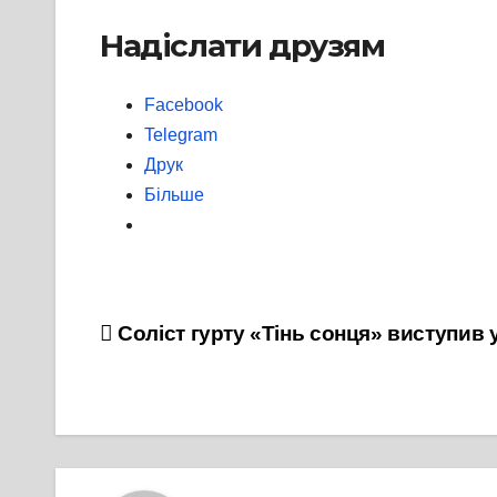
Надіслати друзям
Facebook
Telegram
Друк
Більше
Навігація
Соліст гурту «Тінь сонця» виступив у
записів