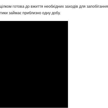
лком готова до вжиття необхідних заходів для запобігання 
остики займає приблизно одну добу.