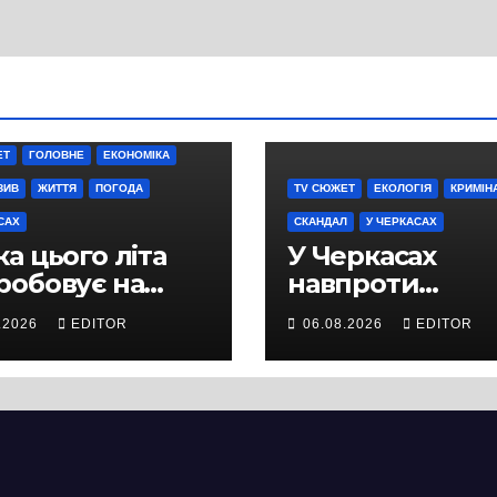
ЕТ
ГОЛОВНЕ
ЕКОНОМІКА
ЗИВ
ЖИТТЯ
ПОГОДА
TV СЮЖЕТ
ЕКОЛОГІЯ
КРИМІН
САХ
СКАНДАЛ
У ЧЕРКАСАХ
а цього літа
У Черкасах
робовує на
навпроти
ність не лише
будівництва
.2026
EDITOR
06.08.2026
EDITOR
ей, а й дороги
нового
кас
супермаркету
VARUS на
проспекті
Перемоги всох
дерева. І це на