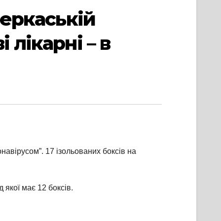
Черкаській
 лікарні – в
навірусом”. 17 ізольованих боксів на
д якої має 12 боксів.