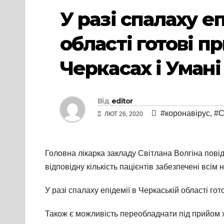
У разі спалаху е
області готові п
Черкасах і Умані
Від
editor
#коронавірус
,
#С
ЛЮТ 26, 2020
Головна лікарка закладу Світлана Волгіна пові
відповідну кількість пацієнтів забезпечені всім
У разі спалаху епідемії в Черкаській області гот
Також є можливість переобладнати під прийом х