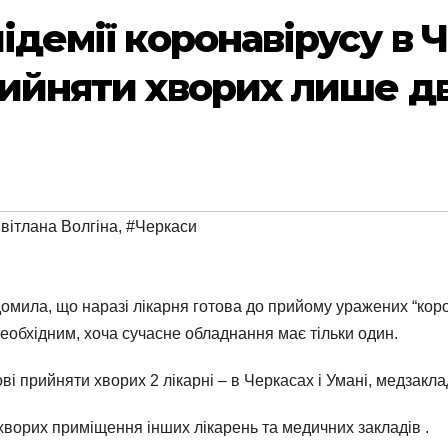
підемії коронавірусу в 
рийняти хворих лише дві
вітлана Волгіна
,
#Черкаси
домила, що наразі лікарня готова до прийому уражених “коро
 необхідним, хоча сучасне обладнання має тільки один.
ові прийняти хворих 2 лікарні – в Черкасах і Умані, медзакла
ворих приміщення інших лікарень та медичних закладів .