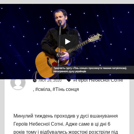
TV СЮЖЕТ
СМІЛА
Соліст гурту «Тінь
сонця» виступив у
Смілі
Від
editor
#Герої Небесної Сотні
ЛЮТ 26, 2020
,
#сміла
,
#Тінь сонця
Минулий тиждень проходив у дусі вшанування
Героїв Небесної Сотні. Адже саме в ці дні 6
років тому і відбувались жорстокі розстріли під