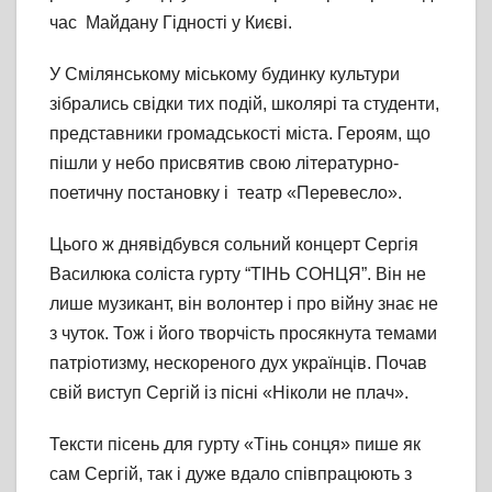
час Майдану Гідності у Києві.
У Смілянському міському будинку культури
зібрались свідки тих подій, школярі та студенти,
представники громадськості міста. Героям, що
пішли у небо присвятив свою літературно-
поетичну постановку і театр «Перевесло».
Цього ж днявідбувся сольний концерт Сергія
Василюка соліста гурту “ТІНЬ СОНЦЯ”. Він не
лише музикант, він волонтер і про війну знає не
з чуток. Тож і його творчість просякнута темами
патріотизму, нескореного дух українців. Почав
свій виступ Сергій із пісні «Ніколи не плач».
Тексти пісень для гурту «Тінь сонця» пише як
сам Сергій, так і дуже вдало співпрацюють з