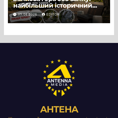
найбільший історичний
міф Черкас
05.08.2026
EDITOR
АНТЕНА