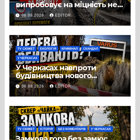
випробовує на міцність не
лише людей, а й дороги
06.08.2026
EDITOR
Черкас
TV СЮЖЕТ
ЕКОЛОГІЯ
КРИМІНАЛ
СКАНДАЛ
У ЧЕРКАСАХ
У Черкасах навпроти
будівництва нового
супермаркету VARUS на
06.08.2026
EDITOR
проспекті Перемоги всохли
дерева. І це навряд чи
можна назвати
випадковістю
TV СЮЖЕТ
ІСТОРІЯ
БЕЗ КОМЕНТАРІВ
У ЧЕРКАСАХ
Замкова гора без замку: