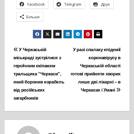
Facebook
Telegram
Друк
Більше
Навігація
У Черкаській
У разі спалаху епідемії
міськраді зустрілися з
коронавірусу в
записів
героїчним екіпажем
Черкаській області
тральщика “Черкаси”,
готові прийняти хворих
який боронив корабель
лише дві лікарні – в
від російських
Черкасах і Умані
загарбників