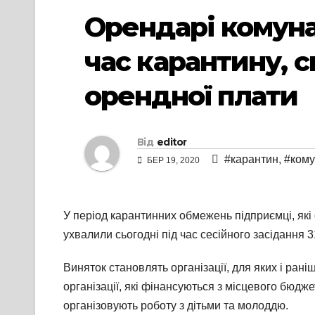
Орендарі комуна
час карантину, с
орендної плати
Від
editor
#карантин
,
#кому
БЕР 19, 2020
У період карантинних обмежень підприємці, які
ухвалили сьогодні під час сесійного засідання 
Виняток становлять організації, для яких і рані
організації, які фінансуються з місцевого бюджет
організовують роботу з дітьми та молоддю.