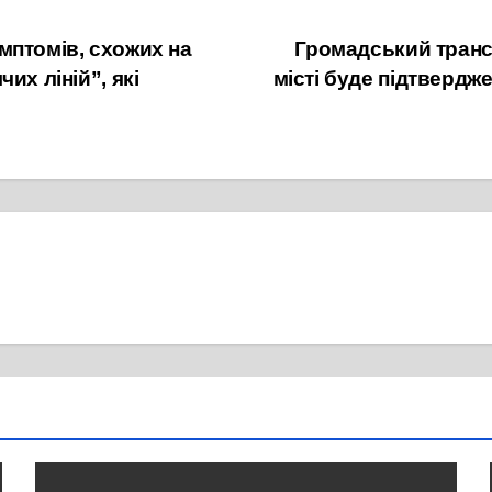
мптомів, схожих на
Громадський транс
их ліній”, які
місті буде підтвердж