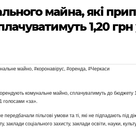
льного майна, які при
плачуватимуть 1,20 грн 
нальне майно
,
#коронавірус
,
#оренда
,
#Черкаси
 орендують комунальне майно, сплачуватимуть до бюджету 1,
31 голосами «за».
ше передбачали пільгові умови та ті, які не підпадають під 
у, заклади соціального захисту, заклади освіти, науки, культу