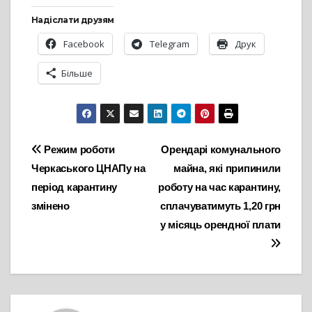
Надіслати друзям
Facebook
Telegram
Друк
Більше
Навігація
Режим роботи
Орендарі комунального
Черкаського ЦНАПу на
майна, які припинили
записів
період карантину
роботу на час карантину,
змінено
сплачуватимуть 1,20 грн
у місяць орендної плати