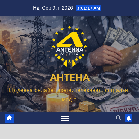
Перейти
Нд. Сер 9th, 2026
3:01:18 AM
до
вмісту
АНТЕНА
Щоденна онлайн газета, телеканал, соціальні
медіа