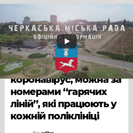
TV СЮЖЕТ
ДАЙДЖЕСТ
ОФІЦІЙНО
Отримати
консультацію
стосовно симптомів,
схожих на
коронавірус, можна за
номерами “гарячих
ліній”, які працюють у
кожній поліклініці