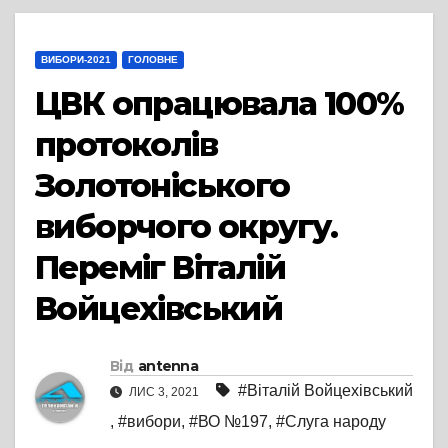
ВИБОРИ-2021
ГОЛОВНЕ
ЦВК опрацювала 100%
протоколів
Золотоніського
виборчого округу.
Переміг Віталій
Войцехівський
Від
antenna
#Віталій Войцехівський
ЛИС 3, 2021
,
#вибори
,
#ВО №197
,
#Слуга народу