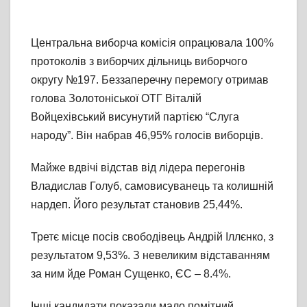
Центральна виборча комісія опрацювала 100%
протоколів з виборчих дільниць виборчого
округу №197. Беззаперечну перемогу отримав
голова Золотоніської ОТГ Віталій
Войцехівський висунутий партією “Слуга
народу”. Він набрав 46,95% голосів виборців.
Майже вдвічі відстав від лідера перегонів
Владислав Голуб, самовисуванець та колишній
нардеп. Його результат становив 25,44%.
Третє місце посів свободівець Андрій Іллєнко, з
результатом 9,53%. З невеликим відставанням
за ним йде Роман Сущенко, ЄС – 8.4%.
Інші кандидати показали мало помітний