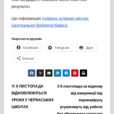
результат.
Цю інформацію
публікує інтернет-ресурс
Центральної Виборчої Комісії.
Надіслати друзям
Facebook
Telegram
Друк
Більше
Навігація
8 ЛИСТОПАДА
З 8 листопада за відмову
ВІДНОВЛЮЮТЬСЯ
від вакцинації від
записів
УРОКИ У ЧЕРКАСЬКИХ
коронавірусу
ШКОЛАХ
усуватимуть від роботи
без збереження зарплати