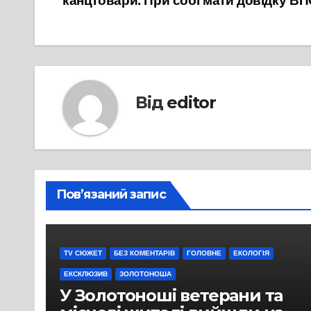
канцтовари. При собі мати довідку В
Від
editor
Пов’язаний запис
TV СЮЖЕТ
БЕЗ КОМЕНТАРІВ
ГОЛОВНЕ
ЕКОЛОГІЯ
ЕКСКЛЮЗИВ
ЗОЛОТОНОША
У Золотоноші ветерани та