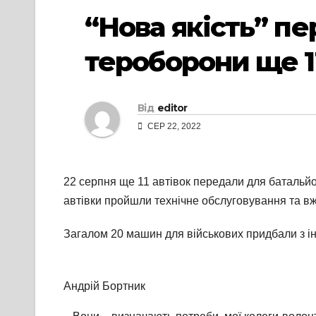
“Нова якість” п
тероборони ще 11
Від
editor
СЕР 22, 2022
22 серпня ще 11 автівок передали для батальйо
автівки пройшли технічне обслуговування та вж
Загалом 20 машин для військових придбали з іні
Андрій Бортник