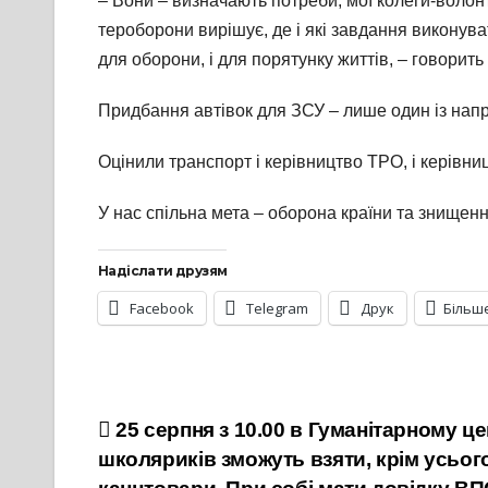
– Вони – визначають потреби, мої колеги-волон
тероборони вирішує, де і які завдання виконува
для оборони, і для порятунку життів, – говорить
Придбання автівок для ЗСУ – лише один із напр
Оцінили транспорт і керівництво ТРО, і керівниц
У нас спільна мета – оборона країни та знище
Надіслати друзям
Facebook
Telegram
Друк
Більш
Навігація
25 серпня з 10.00 в Гуманітарному ц
школяриків зможуть взяти, крім усього
записів