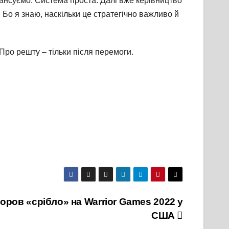
нансуємо. Система проста. Далі вже керівництво
 Бо я знаю, наскільки це стратегічно важливо й
Про решту – тільки після перемоги.
ров «срібло» на Warrior Games 2022 у
США