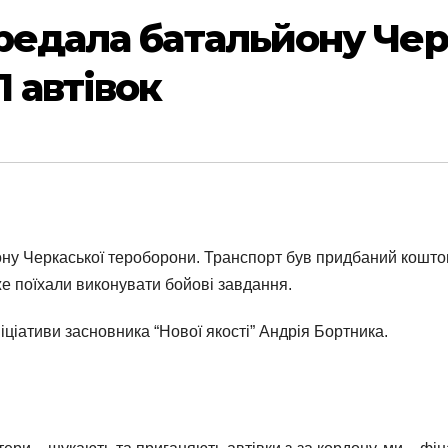
ередала батальйону Чер
 автівок
ну Черкаської тероборони. Транспорт був придбаний коштом 
е поїхали виконувати бойові завдання.
ціативи засновника “Нової якості” Андрія Бортника.