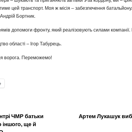
тери – шукають та приганяють автівки з-за кордону, ми – фі
тиме цей транспорт. Моя ж місія – забезпечення батальйону.
 Андрій Бортник.
ямів допомоги фронту, який реалізовують силами компанії. 
тво області – Ігор Табурець.
ння ворога. Переможемо!
е
ентрі ЧМР батьки
Артем Лукашук вибо
 іншого, ще й