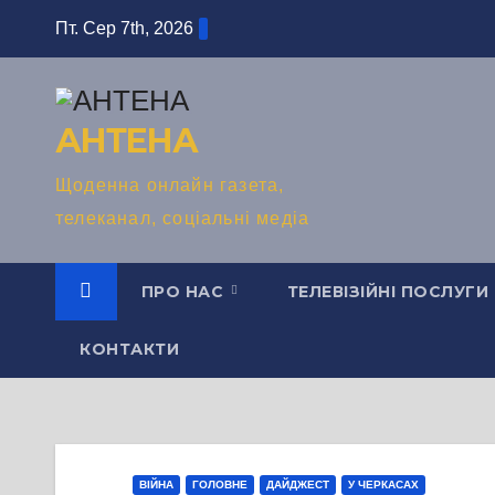
Перейти
Пт. Сер 7th, 2026
до
вмісту
АНТЕНА
Щоденна онлайн газета,
телеканал, соціальні медіа
ПРО НАС
ТЕЛЕВІЗІЙНІ ПОСЛУГИ
КОНТАКТИ
ВІЙНА
ГОЛОВНЕ
ДАЙДЖЕСТ
У ЧЕРКАСАХ