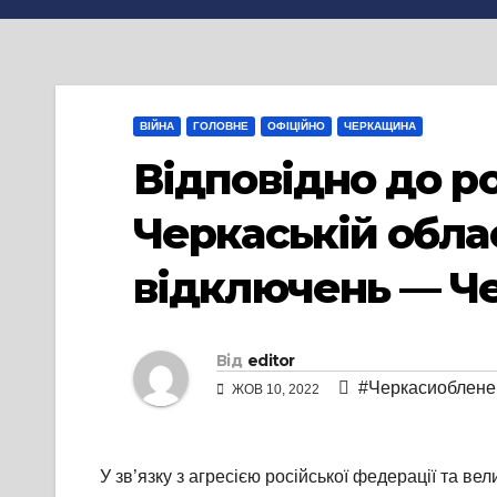
ВІЙНА
ГОЛОВНЕ
ОФІЦІЙНО
ЧЕРКАЩИНА
Відповідно до р
Черкаській обла
відключень — Ч
Від
editor
#Черкасиоблене
ЖОВ 10, 2022
У зв’язку з агресією російської федерації та ве