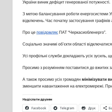
України виник дефіцит генерованої потужності.
З метою балансування роботи енергосистеми Ук
відключень. Час початку застосування графіків
Про це
повідомляє
ПАТ “Черкасиобленерго”.
Соціально значимі об’єкти області відключатися
Усі профільні служби докладають усіх зусиль, щ
Просимо з розумінням поставитися до вжитих з
А також просимо усіх громадян
мінімізувати в
зменшити навантаження на електромережі. При 
Надіслати друзям
Facebook
Telegram
Друк
Б