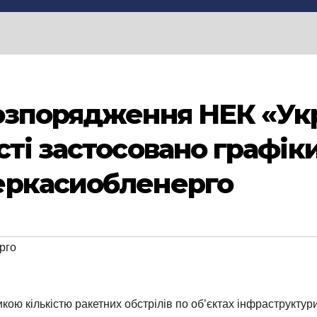
озпорядження НЕК «Ук
сті застосовано графік
еркасиобленерго
рго
ликою кількістю ракетних обстрілів по об’єктах інфраструкту