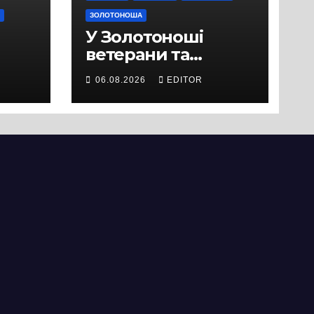
ЗОЛОТОНОША
У Золотоноші
ветерани та
місцеві жителі
06.08.2026
EDITOR
вийшли на
протест до стін
підприємства ТОВ
«Омега Три», що
займається
виробництвом
м’яса птиці