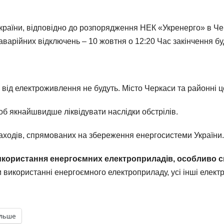
раїни, відповідно до розпорядження НЕК «Укренерго» в Чер
 аварійних відключень – 10 жовтня о 12:20 Час закінчення б
 від електроживлення не будуть. Місто Черкаси та районні ц
об якнайшвидше ліквідувати наслідки обстрілів.
аходів, спрямованих на збереження енергосистеми України.
икористання енергоємних електроприладів, особливо сьо
використанні енергоємного електроприладу, усі інші елект
ільше