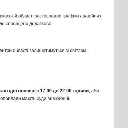
каській області застосовано графіки аварійних
уде сповіщено додатково.
ентри області залишатимуться зі світлом.
годні ввечері з 17:00 до 22:00 години
, аби
роприлади мають буди вимкненні.