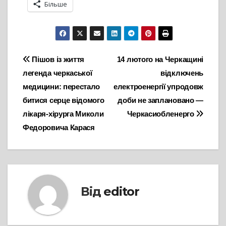
Більше
Навігація
Пішов із життя
14 лютого на Черкащині
легенда черкаської
відключень
записів
медицини: перестало
електроенергії упродовж
битися серце відомого
доби не заплановано —
лікаря-хірурга Миколи
Черкасиобленерго
Федоровича Карася
Від
editor