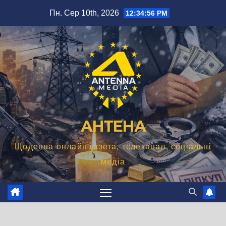
Перейти
Пн. Сер 10th, 2026
12:34:58 PM
до
вмісту
АНТЕНА
Щоденна онлайн газета, телеканал, соціальні
медіа