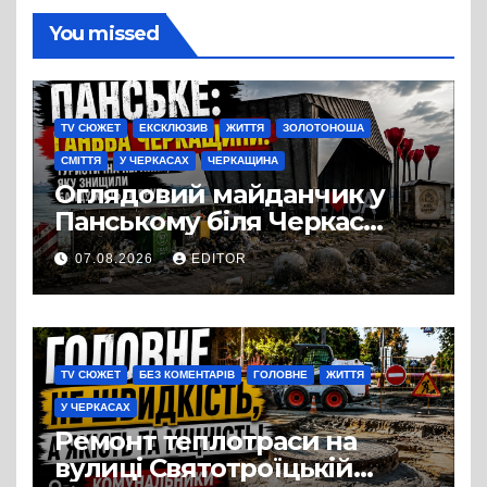
You missed
TV СЮЖЕТ
ЕКСКЛЮЗИВ
ЖИТТЯ
ЗОЛОТОНОША
СМІТТЯ
У ЧЕРКАСАХ
ЧЕРКАЩИНА
Оглядовий майданчик у
Панському біля Черкас
перетворився на занедбане
07.08.2026
EDITOR
сміттєзвалище
TV СЮЖЕТ
БЕЗ КОМЕНТАРІВ
ГОЛОВНЕ
ЖИТТЯ
У ЧЕРКАСАХ
Ремонт теплотраси на
вулиці Святотроїцькій