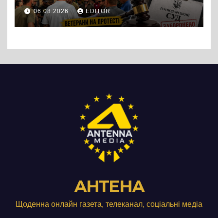
протест до стін
06.08.2026
EDITOR
підприємства ТОВ «Омега
Три», що займається
виробництвом м’яса птиці
АНТЕНА
Щоденна онлайн газета, телеканал, соціальні медіа