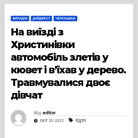
ВИПАДКИ
ДАЙДЖЕСТ
ЧЕРКАЩИНА
На виїзді з
Христинівки
автомобіль злетів у
кювет і в’їхав у дерево.
Травмувалися двоє
дівчат
Від
editor
#дтп
ЛЮТ 20, 2023