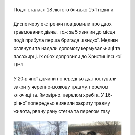
Подія сталася 18 лютого близько 15-ї години.
Диспетчеру екстренки повідомили про двох
травмованих дівчат, тож за 5 хвилин до місця
події прибула перша бригада швидкої. Медики
оглянули та надали допомогу кермувальниці та
пасажирці. Їх обох доправили до Христинівської
ЦРЛ.
У 20-річної дівчини попередньо діагностували
закриту черепно-мозкову травму, перелом
ключиці та, ймовірно, перелом хребта. У 16-
річної попередньо виявили закриту травму
живота, рвану рану стегна та перелом тазу.