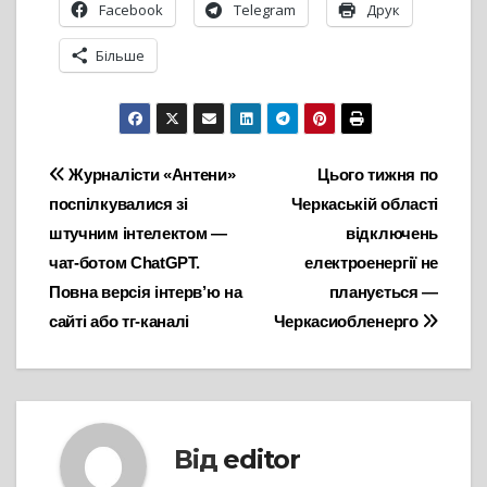
Facebook
Telegram
Друк
Більше
Навігація
Журналісти «Антени»
Цього тижня по
поспілкувалися зі
Черкаській області
записів
штучним інтелектом —
відключень
чат-ботом ChatGPT.
електроенергії не
Повна версія інтерв’ю на
планується —
сайті або тг-каналі
Черкасиобленерго
Від
editor