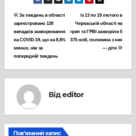
Навігація
За тиждень в області
Із 13 по 19 лютого в
зареєстровано 138
Черкаській області на
записів
випадків захворювання
грип та ГРВІ захворіли 5
на COVID-19, що на 8,6%
375 осіб, половина з них
менше, ніж за
— діти
попередній тиждень
Від
editor
Пов’язаний запис