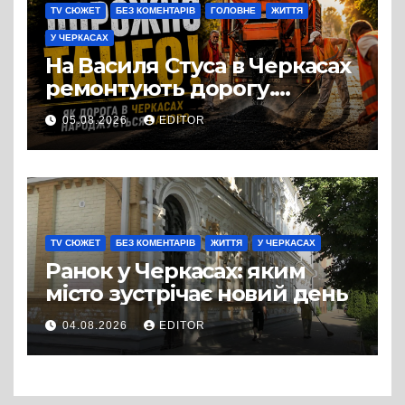
TV СЮЖЕТ
БЕЗ КОМЕНТАРІВ
ГОЛОВНЕ
ЖИТТЯ
У ЧЕРКАСАХ
На Василя Стуса в Черкасах
ремонтують дорогу.
Роботи ведуться на ділянці
05.08.2026
EDITOR
від провулка Івана Сірка до
вулиці Надпільної
TV СЮЖЕТ
БЕЗ КОМЕНТАРІВ
ЖИТТЯ
У ЧЕРКАСАХ
Ранок у Черкасах: яким
місто зустрічає новий день
04.08.2026
EDITOR