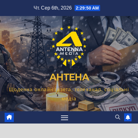
Перейти
Чт. Сер 6th, 2026
2:29:51 AM
до
вмісту
АНТЕНА
Щоденна онлайн газета, телеканал, соціальні
медіа