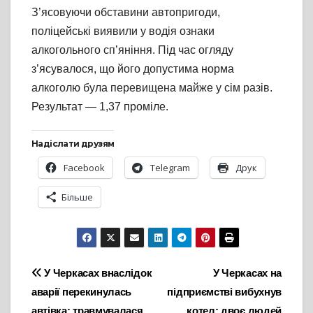
З’ясовуючи обставини автопригоди,
поліцейські виявили у водія ознаки
алкогольного сп’яніння. Під час огляду
з’ясувалося, що його допустима норма
алкоголю була перевищена майже у сім разів.
Результат — 1,37 проміле.
Надіслати друзям
Facebook
Telegram
Друк
Більше
Навігація
У Черкасах внаслідок
У Черкасах на
аварії перекинулась
підприємстві вибухнув
записів
автівка: травмувалася
котел: двоє людей