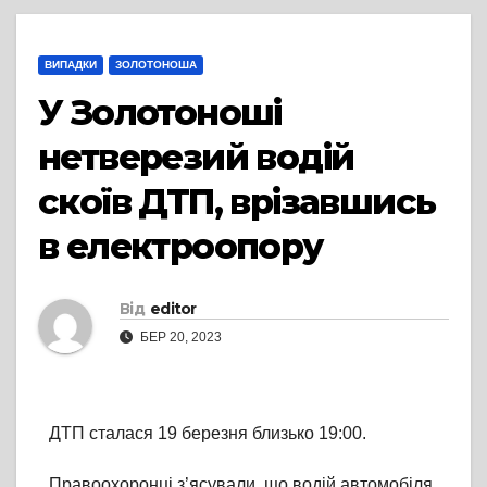
ВИПАДКИ
ЗОЛОТОНОША
У Золотоноші
нетверезий водій
скоїв ДТП, врізавшись
в електроопору
Від
editor
БЕР 20, 2023
ДТП сталася 19 березня близько 19:00.
Правоохоронці з’ясували, що водій автомобіля