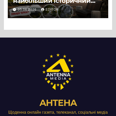
найбільший історичний
міф Черкас
05.08.2026
EDITOR
АНТЕНА
Щоденна онлайн газета, телеканал, соціальні медіа