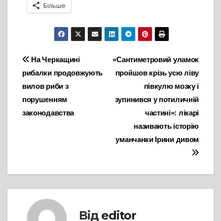
Більше
Навігація
На Черкащині
«Сантиметровий уламок
рибалки продовжують
пройшов крізь усю ліву
записів
вилов риби з
півкулю мозку і
порушенням
зупинився у потиличній
законодавства
частині»: лікарі
називають історію
уманчанки Ірини дивом
Від
editor