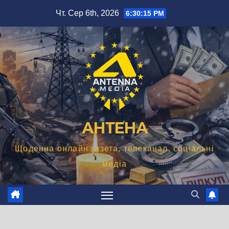
Перейти
Чт. Сер 6th, 2026
6:30:16 PM
до
вмісту
АНТЕНА
Щоденна онлайн газета, телеканал, соціальні
медіа