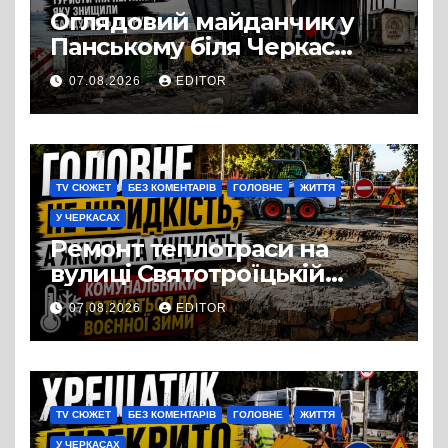
Оглядовий майданчик у
Панському біля Черкас
перетворився на занедбане
07.08.2026
EDITOR
сміттєзвалище
TV СЮЖЕТ
БЕЗ КОМЕНТАРІВ
ГОЛОВНЕ
ЖИТТЯ
У ЧЕРКАСАХ
Ремонт теплотраси на
вулиці Святотроїцькій
затягнувся порівняно із
07.08.2026
EDITOR
запланованими термінами.
Вулицю досі не відкрили
для руху
TV СЮЖЕТ
БЕЗ КОМЕНТАРІВ
ГОЛОВНЕ
ЖИТТЯ
У ЧЕРКАСАХ