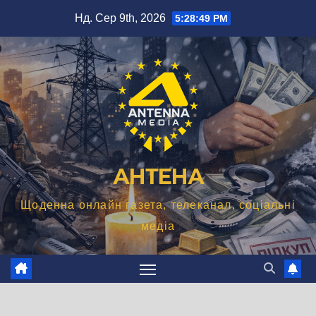
Перейти
Нд. Сер 9th, 2026
5:28:49 PM
до
вмісту
АНТЕНА
Щоденна онлайн газета, телеканал, соціальні
медіа