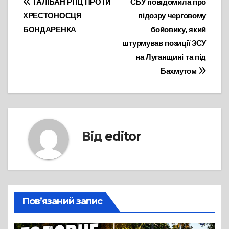
Навігація
ТАЛІБАН РПЦ ПРОТИ
СБУ повідомила про
ХРЕСТОНОСЦЯ
підозру черговому
записів
БОНДАРЕНКА
бойовику, який
штурмував позиції ЗСУ
на Луганщині та під
Бахмутом
Від
editor
Пов’язаний запис