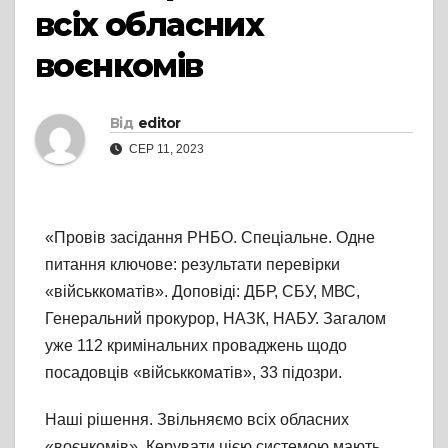
всіх обласних
воєнкомів
Від
editor
СЕР 11, 2023
«Провів засідання РНБО. Спеціальне. Одне
питання ключове: результати перевірки
«військкоматів». Доповіді: ДБР, СБУ, МВС,
Генеральний прокурор, НАЗК, НАБУ. Загалом
уже 112 кримінальних проваджень щодо
посадовців «військкоматів», 33 підозри.
Наші рішення. Звільняємо всіх обласних
«воєнкомів». Керувати цією системою мають