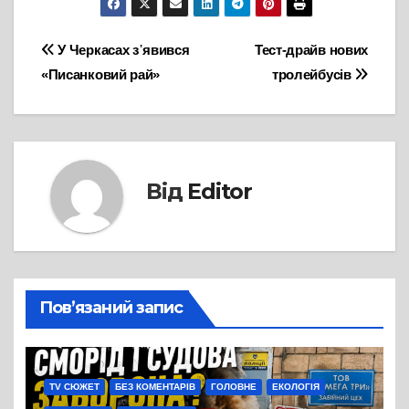
Навігація
У Черкасах з᾽явився
Тест-драйв нових
«Писанковий рай»
тролейбусів
записів
Від
Editor
Пов’язаний запис
TV СЮЖЕТ
БЕЗ КОМЕНТАРІВ
ГОЛОВНЕ
ЕКОЛОГІЯ