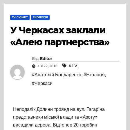
TV СЮЖЕТ
ЕКОЛОГІЯ
У Черкасах заклали
«Алею партнерства»
Від
Editor
#TV
,
КВІ 22, 2016
#Анатолій Бондаренко
,
#Екологія
,
#Черкаси
Неподалік Долини троянд на вул. Гагаріна
представники міської влади та «Азоту»
висадили дерева. Відтепер 20 горобин