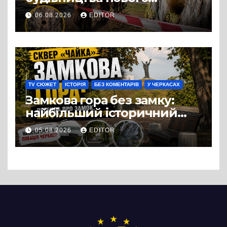
супермаркету VARUS на
06.08.2026
EDITOR
проспекті Перемоги всохли
дерева. І це навряд чи
можна назвати
випадковістю
TV СЮЖЕТ
ІСТОРІЯ
БЕЗ КОМЕНТАРІВ
У ЧЕРКАСАХ
Замкова гора без замку:
найбільший історичний
міф Черкас
05.08.2026
EDITOR