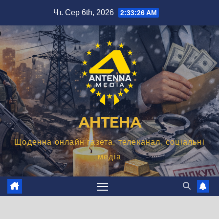
Перейти
Чт. Сер 6th, 2026
2:33:27 AM
до
вмісту
АНТЕНА
Щоденна онлайн газета, телеканал, соціальні
медіа