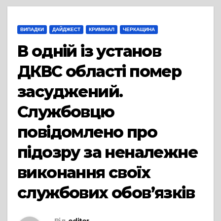
ВИПАДКИ
ДАЙДЖЕСТ
КРИМІНАЛ
ЧЕРКАЩИНА
В одній із установ
ДКВС області помер
засуджений.
Службовцю
повідомлено про
підозру за неналежне
виконання своїх
службових обов’язків