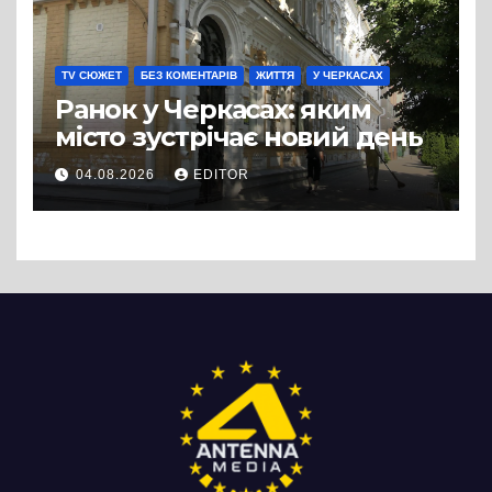
TV СЮЖЕТ
БЕЗ КОМЕНТАРІВ
ЖИТТЯ
У ЧЕРКАСАХ
Ранок у Черкасах: яким
місто зустрічає новий день
04.08.2026
EDITOR