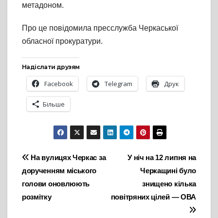
метадоном.
Про це повідомила пресслужба Черкаської
обласної прокуратури.
Надіслати друзям
Facebook
Telegram
Друк
Більше
Навігація
На вулицях Черкас за
У ніч на 12 липня на
дорученням міського
Черкащині було
записів
голови оновлюють
знищено кілька
розмітку
повітряних цілей — ОВА