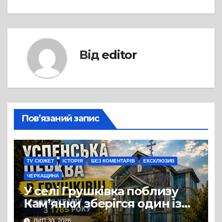
Від
editor
Пов’язаний запис
TV СЮЖЕТ
ІСТОРІЯ
БЕЗ КОМЕНТАРІВ
ЕКСКЛЮЗИВ
ЧЕРКАЩИНА
У селі Грушківка поблизу
Кам’янки зберігся один із
небагатьох старовинних
ЛИП 30, 2026