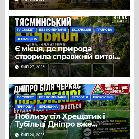
дерев’яних храмів
Черкащини — церква
Успіння Пресвятої
Богородиці
TV СЮЖЕТ
БЕЗ КОМЕНТАРІВ
ЕКСКЛЮЗИВ
ПРИРОДА
ЧЕРКАЩИНА
Є місця, де природа
створила справжній витвір
мистецтва задовго до появи
ЛИП 27, 2026
людини. Одне з них —
Тясминський каньйон у
Кам’янці на Черкащині
TV СЮЖЕТ
БЕЗ КОМЕНТАРІВ
ЕКОЛОГІЯ
ЕКСКЛЮЗИВ
ПРИРОДА
ЧЕРКАЩИНА
Поблизу сіл Хрещатик і
Тубільці Дніпро вже
вкрився зеленим шаром
ЛИП 20, 2026