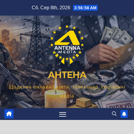
Перейти
Сб. Сер 8th, 2026
3:56:59 AM
до
вмісту
АНТЕНА
Щоденна онлайн газета, телеканал, соціальні
медіа