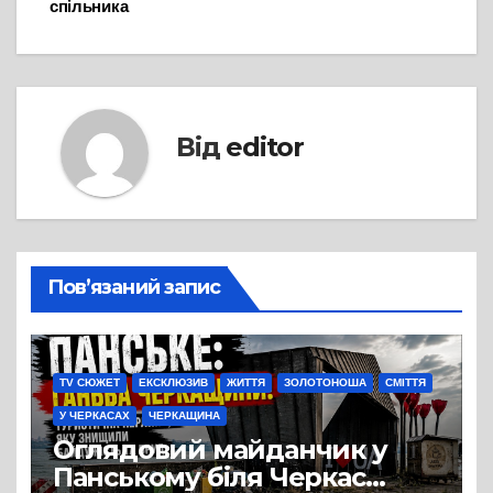
спільника
Від
editor
Пов’язаний запис
TV СЮЖЕТ
ЕКСКЛЮЗИВ
ЖИТТЯ
ЗОЛОТОНОША
СМІТТЯ
У ЧЕРКАСАХ
ЧЕРКАЩИНА
Оглядовий майданчик у
Панському біля Черкас