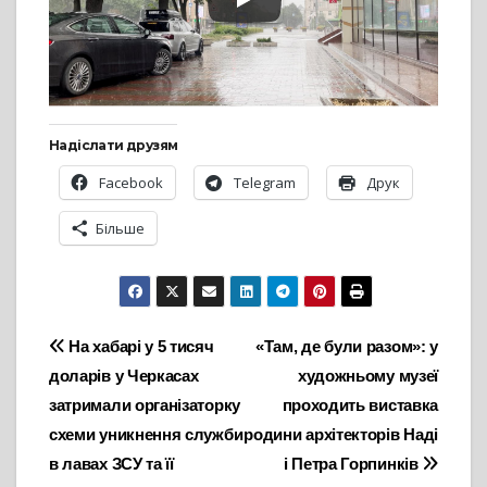
Надіслати друзям
Facebook
Telegram
Друк
Більше
Навігація
На хабарі у 5 тисяч
«Там, де були разом»: у
доларів у Черкасах
художньому музеї
записів
затримали організаторку
проходить виставка
схеми уникнення служби
родини архітекторів Наді
в лавах ЗСУ та її
і Петра Горпинків