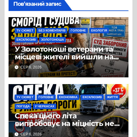
Пов’язаний запис
TV СЮЖЕТ
БЕЗ КОМЕНТАРІВ
ГОЛОВНЕ
ЕКОЛОГІЯ
ЕКСКЛЮЗИВ
ЗОЛОТОНОША
У Золотоноші ветерани та
місцеві жителі вийшли на
протест до стін
СЕР 6, 2026
підприємства ТОВ «Омега
Три», що займається
виробництвом м’яса птиці
TV СЮЖЕТ
ГОЛОВНЕ
ЕКОНОМІКА
ЕКСКЛЮЗИВ
ЖИТТЯ
ПОГОДА
У ЧЕРКАСАХ
Спека цього літа
випробовує на міцність не
лише людей, а й дороги
СЕР 6, 2026