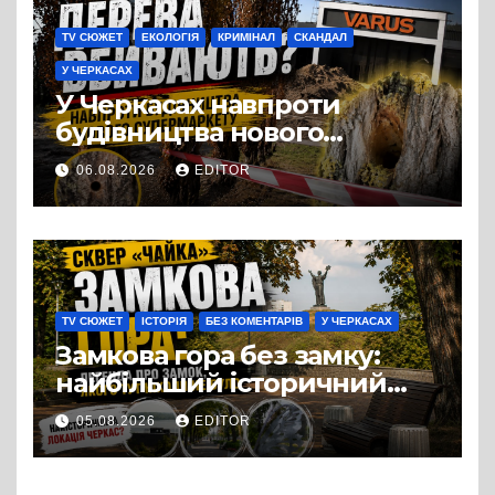
TV СЮЖЕТ
ЕКОЛОГІЯ
КРИМІНАЛ
СКАНДАЛ
У ЧЕРКАСАХ
У Черкасах навпроти
будівництва нового
супермаркету VARUS на
06.08.2026
EDITOR
проспекті Перемоги всохли
дерева. І це навряд чи
можна назвати
випадковістю
TV СЮЖЕТ
ІСТОРІЯ
БЕЗ КОМЕНТАРІВ
У ЧЕРКАСАХ
Замкова гора без замку:
найбільший історичний
міф Черкас
05.08.2026
EDITOR