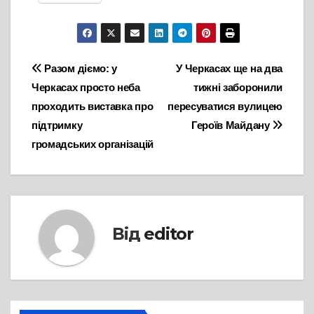
Навігація
Разом діємо: у
У Черкасах ще на два
Черкасах просто неба
тижні заборонили
записів
проходить виставка про
пересуватися вулицею
підтримку
Героїв Майдану
громадських організацій
Від
editor