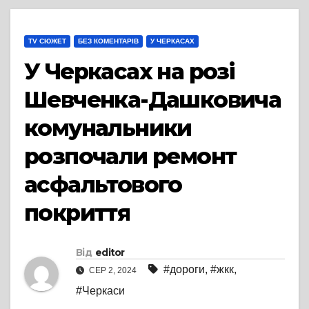
TV СЮЖЕТ
БЕЗ КОМЕНТАРІВ
У ЧЕРКАСАХ
У Черкасах на розі
Шевченка-Дашковича
комунальники
розпочали ремонт
асфальтового
покриття
Від
editor
#дороги
,
#жкк
,
СЕР 2, 2024
#Черкаси